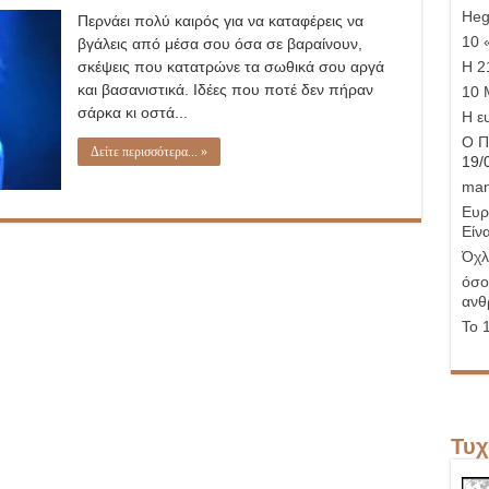
Εξομολόγηση
Hege
Περνάει πολύ καιρός για να καταφέρεις να
σε
έναν
10 
βγάλεις από μέσα σου όσα σε βαραίνουν,
ξένο…
σκέψεις που κατατρώνε τα σωθικά σου αργά
Η 21
και βασανιστικά. Ιδέες που ποτέ δεν πήραν
10 
σάρκα κι οστά...
Η ε
Ο Π
Δείτε περισσότερα... »
19/
man
Ευρ
Είνα
Όχλ
όσο
ανθ
Το 
Τυχ