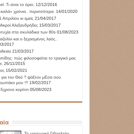
l: Τι είναι το όριο;
12/12/2016
«καλά» χρόνια.. περισσότερα.
14/01/2020
 Απριλίου κι εμείς
21/04/2017
Μικροί Αλεξανδρήδες
15/03/2017
υτυχία στα σκυλάδικα των 80s
01/08/2023
αζολίνι και ο ξεχασμένος λαός..
03/2017
ifesto
21/03/2017
ιπίδης: πώς φιλοσοφείται το τραγικό μας
ι;
26/11/2015
ος
15/02/2021
 για τον Θεό ? ψάξτον μΕσα σου
ρωπάκο μου !!!
19/02/2017
15χρονο κορίτσι
05/08/2023
αία
Το μαρτυρικό Γιβραλτάρ