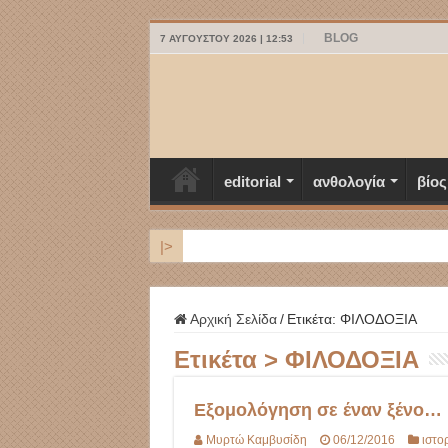
BLOG
7 ΑΥΓΟΎΣΤΟΥ 2026 | 12:53
editorial
ανθολογία
βίος
|>
ΜΥΚΟΝΟΣ
Αρχική Σελίδα
/
Ετικέτα:
ΦΙΛΟΔΟΞΙΑ
Ετικέτα >
ΦΙΛΟΔΟΞΙΑ
Εξομολόγηση σε έναν ξένο…
Μυρτώ Καμβυσίδη
06/12/2016
ιστο