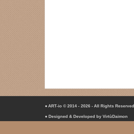
● ART-io © 2014 - 2026 - All Rights Reserve
● Designed & Developed by
VirtùDaimon
● Hosting in
Hetzner