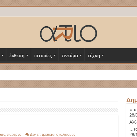
έκθεση
ιστορίες
πνεύμα
τέχνη
Δημ
«Το
28/
Αλ6
…το
στο
28/
ρίες
,
πάρεργο
Δεν επιτρέπεται σχολιασμός