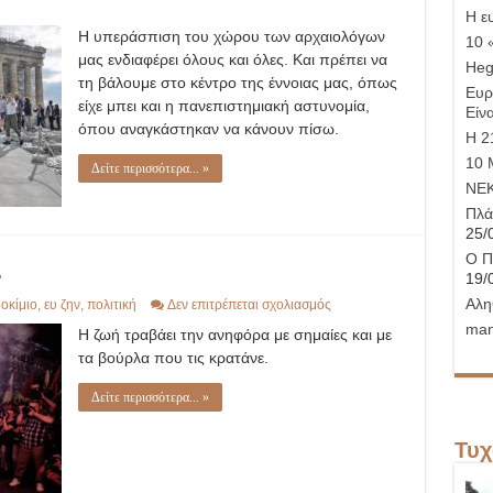
Η ε
Η υπεράσπιση του χώρου των αρχαιολόγων
10 
μας ενδιαφέρει όλους και όλες. Και πρέπει να
Hege
τη βάλουμε στο κέντρο της έννοιας μας, όπως
Ευρ
είχε μπει και η πανεπιστημιακή αστυνομία,
Είνα
όπου αναγκάστηκαν να κάνουν πίσω.
Η 21
10 
Δείτε περισσότερα... »
ΝΕ
Πλά
25/
Ο Π
…
19/
Αλη
στο
οκίμιο
,
ευ ζην
,
πολιτική
Δεν επιτρέπεται σχολιασμός
Η
man
Η ζωή τραβάει την ανηφόρα με σημαίες και με
ζωή
τραβάει
τα βούρλα που τις κρατάνε.
την
ανηφόρα…
Δείτε περισσότερα... »
Τυχ