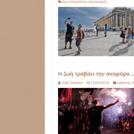
στο
Δεν επιτρέπεται σχολιασμός
Αρχαιολογική
Disneyland
Η ζωή τραβάει την ανηφόρα
Virtù Daimon
21/02/2019
editorial
,
δ