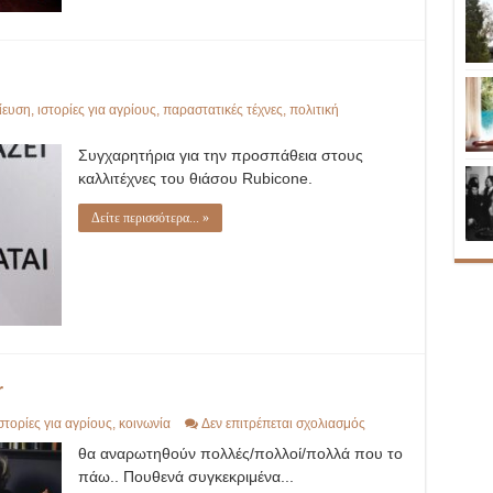
ίευση
,
ιστορίες για αγρίους
,
παραστατικές τέχνες
,
πολιτική
Συγχαρητήρια για την προσπάθεια στους
καλλιτέχνες του θιάσου Rubicone.
Δείτε περισσότερα... »
r
στο
στορίες για αγρίους
,
κοινωνία
Δεν επιτρέπεται σχολιασμός
Άλλο
θα αναρωτηθούν πολλές/πολλοί/πολλά που το
Glamour
κι
πάω.. Πουθενά συγκεκριμένα...
άλλο