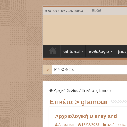
BLOG
9 ΑΥΓΟΎΣΤΟΥ 2026 | 00:24
editorial
ανθολογία
βίος
|>
ΜΥΚΟΝΟΣ
Αρχική Σελίδα
/
Ετικέτα:
glamour
Ετικέτα >
glamour
Αρχαιολογική Disneyland
Διαχείριση
18/08/2023
αναδημοσίευ