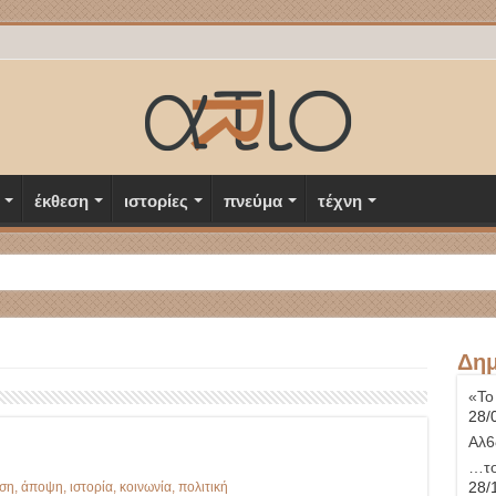
έκθεση
ιστορίες
πνεύμα
τέχνη
Δημ
«Το
28/
Αλ6
…το
28/
ση
,
άποψη
,
ιστορία
,
κοινωνία
,
πολιτική