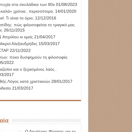
υτυχία στα σκυλάδικα των 80s
01/08/2023
«καλά» χρόνια.. περισσότερα.
14/01/2020
l: Τι είναι το όριο;
12/12/2016
ιπίδης: πώς φιλοσοφείται το τραγικό μας
ι;
26/11/2015
 Απριλίου κι εμείς
21/04/2017
Μικροί Αλεξανδρήδες
15/03/2017
ΚΤΑΡ
22/11/2022
των: ποιοι δυσφημούν τη φιλοσοφία;
05/2022
αζολίνι και ο ξεχασμένος λαός..
03/2017
θής Λόγος κατά χριστιανών
28/01/2017
ifesto
21/03/2017
αία
Ο Δημήτρης Φύσσας για το