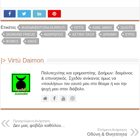
Ετικέτες
BUENAVENTURA DURRUTI
FETÍX
KARL MARX
QUOTE
SIGMUND FREUD
ΆΝΘΡΩΠΟΣ
ΑΣΤΙΚΉ ΤΆΞΗ
ΔΡΑΧΜΉ
ΕΥΡΏ
ΦΌΒΟΣ
ΧΆΟΣ
|> Virtù Daimon
Πολυτεχνίτης και ερημοσπίτης. Δαήμων: δαιμόνιος
& επινοητικός. Σχεδόν ανίκανος όμως να
«πουλήσω» τον εαυτό μου στο θέαμα ή και την
ψυχή μου στον διάβολο.
Προηγούμενη Ανάρτηση
Δεν μας φοβίζει καθόλου…
Επόμενη Ανάρτηση
‪Οδύνη & Θνητότητα‬