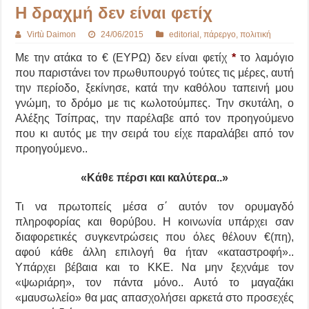
Η δραχμή δεν είναι φετίχ
Virtù Daimon
24/06/2015
editorial
,
πάρεργο
,
πολιτική
Με την ατάκα το € (ΕΥΡΩ) δεν είναι φετίχ
*
το λαμόγιο
που παριστάνει τον πρωθυπουργό τούτες τις μέρες, αυτή
την περίοδο, ξεκίνησε, κατά την καθόλου ταπεινή μου
γνώμη, το δρόμο με τις κωλοτούμπες. Την σκυτάλη, ο
Αλέξης Τσίπρας, την παρέλαβε από τον προηγούμενο
που κι αυτός με την σειρά του είχε παραλάβει από τον
προηγούμενο..
«Κάθε πέρσι και καλύτερα..»
Τι να πρωτοπείς μέσα σ΄ αυτόν τον ορυμαγδό
πληροφορίας και θορύβου. Η κοινωνία υπάρχει σαν
διαφορετικές συγκεντρώσεις που όλες θέλουν €(πη),
αφού κάθε άλλη επιλογή θα ήταν «καταστροφή»..
Υπάρχει βέβαια και το ΚΚΕ. Να μην ξεχνάμε τον
«ψωριάρη», τον πάντα μόνο.. Αυτό το μαγαζάκι
«μαυσωλείο» θα μας απασχολήσει αρκετά στο προσεχές