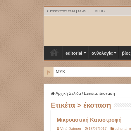
BLOG
7 ΑΥΓΟΎΣΤΟΥ 2026 | 16:49
editorial
ανθολογία
βίος
|>
ΜΥΚΟΝΟΣ
Αρχική Σελίδα
/
Ετικέτα:
έκσταση
Ετικέτα >
έκσταση
Μικροαστική Καταστροφή
Virtù Daimon
13/07/2017
editorial
,
ι