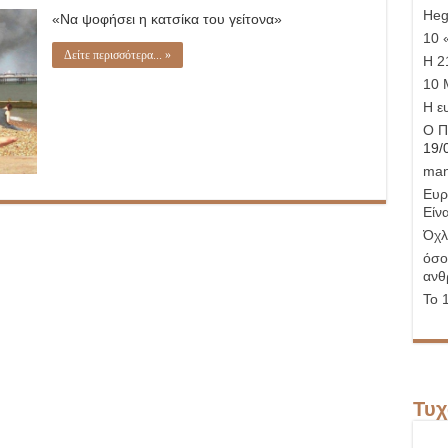
Hege
«Να ψοφήσει η κατσίκα του γείτονα»
10 
Δείτε περισσότερα... »
Η 21
10 
Η ε
Ο Π
19/
man
Ευρ
Είνα
Όχλ
όσο
ανθ
Το 
Τυχ