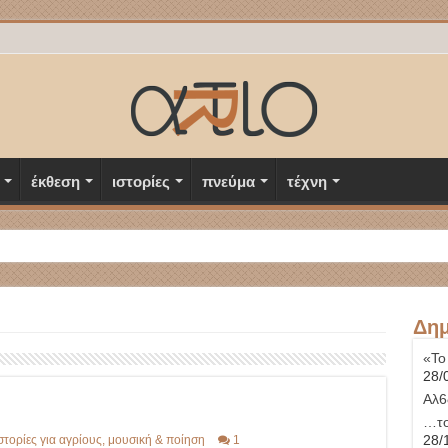
έκθεση
ιστορίες
πνεύμα
τέχνη
Δημ
«Το
28/
Αλ6
…το
28/
στορίες για αγρίους
,
μουσική & ποίηση
1