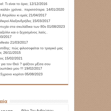
l: Τι είναι το όριο;
12/12/2016
«καλά» χρόνια.. περισσότερα.
14/01/2020
 Απριλίου κι εμείς
21/04/2017
Μικροί Αλεξανδρήδες
15/03/2017
υτυχία στα σκυλάδικα των 80s
01/08/2023
αζολίνι και ο ξεχασμένος λαός..
03/2017
ifesto
21/03/2017
ιπίδης: πώς φιλοσοφείται το τραγικό μας
ι;
26/11/2015
ος
15/02/2021
 για τον Θεό ? ψάξτον μΕσα σου
ρωπάκο μου !!!
19/02/2017
15χρονο κορίτσι
05/08/2023
αία
Φίλοι Του Ανθρώπου