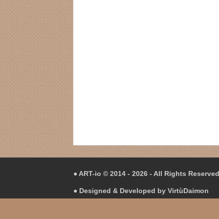
● ART-io © 2014 - 2026 - All Rights Reserve
● Designed & Developed by
VirtùDaimon
● Hosting in
Hetzner