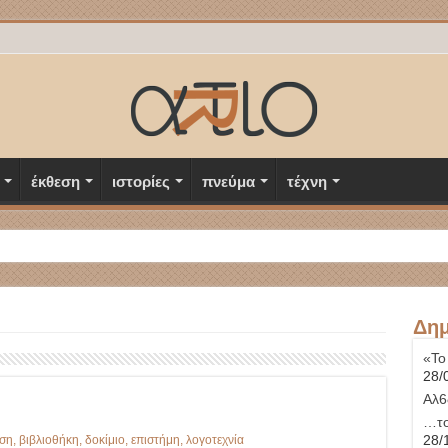
έκθεση
ιστορίες
πνεύμα
τέχνη
Δημ
«Το
28/
Αλ6
…το
28/
ση
,
βιβλιοθήκη
,
δοκίμιο
,
επιστήμη
,
λογοτεχνία