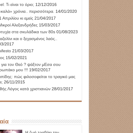
l: Τι είναι το όριο;
12/12/2016
«καλά» χρόνια.. περισσότερα.
14/01/2020
 Απριλίου κι εμείς
21/04/2017
Μικροί Αλεξανδρήδες
15/03/2017
υτυχία στα σκυλάδικα των 80s
01/08/2023
αζολίνι και ο ξεχασμένος λαός..
03/2017
ifesto
21/03/2017
ος
15/02/2021
 για τον Θεό ? ψάξτον μΕσα σου
ρωπάκο μου !!!
19/02/2017
ιπίδης: πώς φιλοσοφείται το τραγικό μας
ι;
26/11/2015
θής Λόγος κατά χριστιανών
28/01/2017
αία
Η ζωή τραβάει την