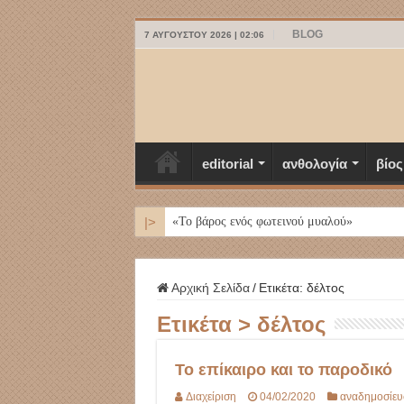
BLOG
7 ΑΥΓΟΎΣΤΟΥ 2026 | 02:06
editorial
ανθολογία
βίος
|>
Μ
Αρχική Σελίδα
/
Ετικέτα:
δέλτος
Ετικέτα >
δέλτος
Το επίκαιρο και το παροδικό
Διαχείριση
04/02/2020
αναδημοσίευ