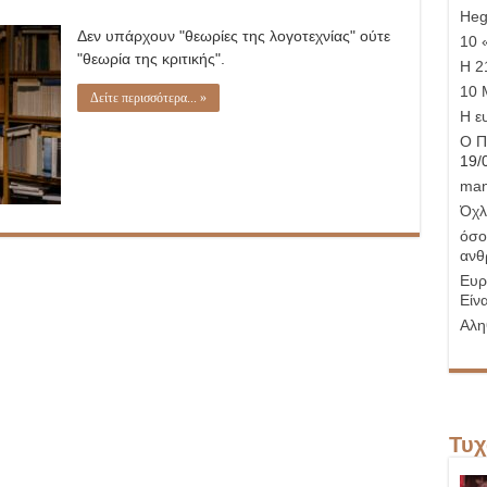
Hege
Δεν υπάρχουν "θεωρίες της λογοτεχνίας" ούτε
10 
"θεωρία της κριτικής".
Η 21
10 
Δείτε περισσότερα... »
Η ε
Ο Π
19/
man
Όχλ
όσο
ανθ
Ευρ
Είνα
Αλη
Τυχ