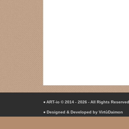
● ART-io © 2014 - 2026 - All Rights Reserve
● Designed & Developed by
VirtùDaimon
● Hosting in
Hetzner