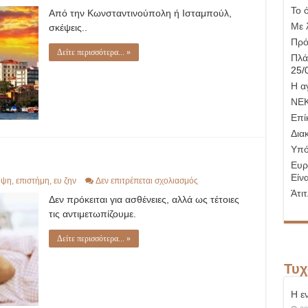
Istanbul
Το 
Από την Κωνσταντινούπολη ή Ισταμπούλ,
Με 
σκέψεις..
Πρό
Δείτε περισσότερα... »
Πλά
25/
Η α
ΝΕ
Επί
Δια
Υπό
Ευρ
Είνα
στο
οψη
,
επιστήμη
,
ευ ζην
Δεν επιτρέπεται σχολιασμός
Γιατί
Άτι
Δεν πρόκειται για ασθένειες, αλλά ως τέτοιες
αρρωσταίνουμε;
τις αντιμετωπίζουμε.
Δείτε περισσότερα... »
Τυχ
Η ε