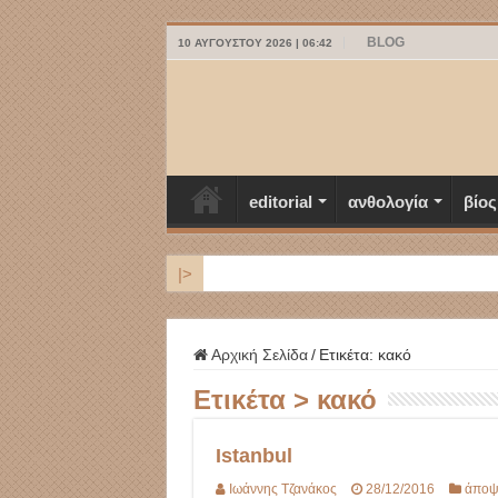
BLOG
10 ΑΥΓΟΎΣΤΟΥ 2026 | 06:42
editorial
ανθολογία
βίος
|>
ΜΥΚΟΝΟΣ
Αρχική Σελίδα
/
Ετικέτα:
κακό
Ετικέτα >
κακό
Istanbul
Ιωάννης Τζανάκος
28/12/2016
άποψ