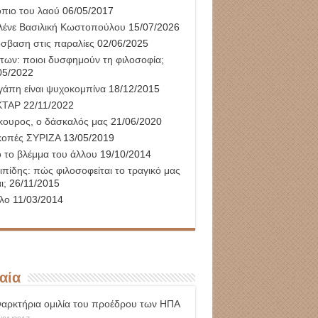
όπιο του λαού
06/05/2017
λένε Βασιλική Κωστοπούλου
15/07/2026
σβαση στις παραλίες
02/06/2025
των: ποιοι δυσφημούν τη φιλοσοφία;
05/2022
γάπη είναι ψυχοκομπίνα
18/12/2015
ΚΤΑΡ
22/11/2022
κουρος, ο δάσκαλός μας
21/06/2020
κοπές ΣΥΡΙΖΑ
13/05/2019
 το βλέμμα του άλλου
19/10/2014
ιπίδης: πώς φιλοσοφείται το τραγικό μας
ι;
26/11/2015
τλο
11/03/2014
αία
ναρκτήρια ομιλία του προέδρου των ΗΠΑ