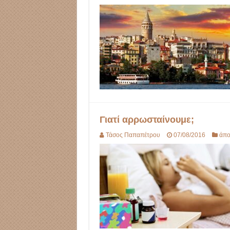
Γιατί αρρωσταίνουμε;
Τάσος Παπαπέτρου
07/08/2016
άπ