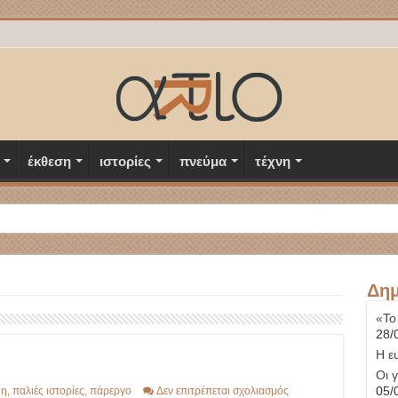
έκθεση
ιστορίες
πνεύμα
τέχνη
Δημ
«Το
28/
Η ε
Οι 
στο
05/
η
,
παλιές ιστορίες
,
πάρεργο
Δεν επιτρέπεται σχολιασμός