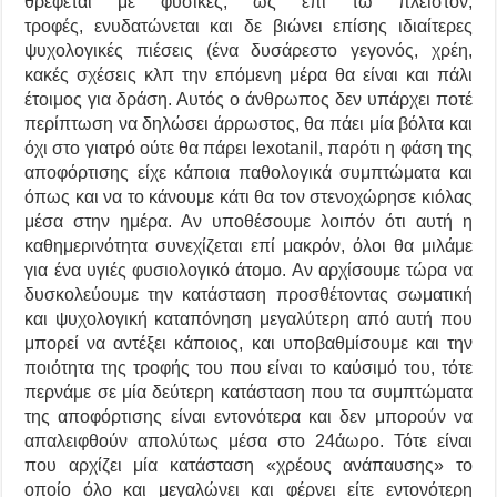
θρέφεται με φυσικές, ως επί τω πλείστον,
τροφές, ενυδατώνεται και δε βιώνει επίσης ιδιαίτερες
ψυχολογικές πιέσεις (ένα δυσάρεστο γεγονός, χρέη,
κακές σχέσεις κλπ την επόμενη μέρα θα είναι και πάλι
έτοιμος για δράση. Αυτός ο άνθρωπος δεν υπάρχει ποτέ
περίπτωση να δηλώσει άρρωστος, θα πάει μία βόλτα και
όχι στο γιατρό ούτε θα πάρει lexotanil, παρότι η φάση της
αποφόρτισης είχε κάποια παθολογικά συμπτώματα και
όπως και να το κάνουμε κάτι θα τον στενοχώρησε κιόλας
μέσα στην ημέρα. Αν υποθέσουμε λοιπόν ότι αυτή η
καθημερινότητα συνεχίζεται επί μακρόν, όλοι θα μιλάμε
για ένα υγιές φυσιολογικό άτομο. Αν αρχίσουμε τώρα να
δυσκολεύουμε την κατάσταση προσθέτοντας σωματική
και ψυχολογική καταπόνηση μεγαλύτερη από αυτή που
μπορεί να αντέξει κάποιος, και υποβαθμίσουμε και την
ποιότητα της τροφής του που είναι το καύσιμό του, τότε
περνάμε σε μία δεύτερη κατάσταση που τα συμπτώματα
της αποφόρτισης είναι εντονότερα και δεν μπορούν να
απαλειφθούν απολύτως μέσα στο 24άωρο. Τότε είναι
που αρχίζει μία κατάσταση «χρέους ανάπαυσης» το
οποίο όλο και μεγαλώνει και φέρνει είτε εντονότερη