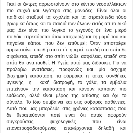
Γιατί οι άντρες αρρωσταίνουν στο κέντρο νεοσυλλέκτων
πιο συχνά και λιγότερο στις μονάδες; Είναι όλοι οι
παιδικοί σταθμοί τα σχολεία και τα στρατόπεδα τόσο
βρώμικα όπως και τα παιδιά των άλλων εκτός απ το δικό
μας; Δεν είναι πιο λογικό το γεγονός ότι ένα μικρό
παιδάκι στρεσάρεται όταν αποχωρίζεται τη μαμά του και
πηγαίνει κάπου που δεν επιθυμεί; Όταν επιστρέφει
αρρωσταίνει επειδή στο σπίτι ηρεμεί, επειδή στο σπίτι δε
σιχαίνεται, επειδή στο σπίτι νιώθει ασφάλεια, επειδή στο
σπίτι θα αναπαυθεί. Η Υγεία αυτό μας διδάσκει. Για να
προλάβω ενστάσεις, προφανώς και μία άσχημη
βιοχημική κατάσταση, τα φάρμακα, η κακές συνθήκες
υγιεινής, η κακή διατροφή, το γάλα, τα εμβόλια
επιτείνουν την κατάσταση και κάνουν κάποιον πιο
ευάλωτο, αλλά είναι μέρος της αιτίασης και όχι το
σύνολο. Το ίδιο συμβαίνει και στις σοβαρές ασθένειες.
Αυτό που μας μπερδεύει στις χρόνιες καταστάσεις που
δε θεραπεύονται ποτέ είναι ότι αυτές αφορούν
συγκρούσεις ψυχολογικές που είναι
επανατροφοδοτούμενες, επανέρχονται δηλαδή και