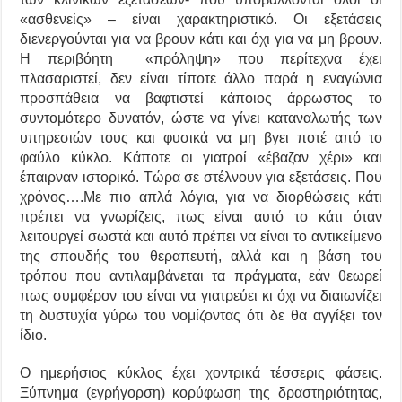
«ασθενείς» – είναι χαρακτηριστικό. Οι εξετάσεις
διενεργούνται για να βρουν κάτι και όχι για να μη βρουν.
Η περιβόητη «πρόληψη» που περίτεχνα έχει
πλασαριστεί, δεν είναι τίποτε άλλο παρά η εναγώνια
προσπάθεια να βαφτιστεί κάποιος άρρωστος το
συντομότερο δυνατόν, ώστε να γίνει καταναλωτής των
υπηρεσιών τους και φυσικά να μη βγει ποτέ από το
φαύλο κύκλο. Κάποτε οι γιατροί «έβαζαν χέρι» και
έπαιρναν ιστορικό. Τώρα σε στέλνουν για εξετάσεις. Που
χρόνος….Με πιο απλά λόγια, για να διορθώσεις κάτι
πρέπει να γνωρίζεις, πως είναι αυτό το κάτι όταν
λειτουργεί σωστά και αυτό πρέπει να είναι το αντικείμενο
της σπουδής του θεραπευτή, αλλά και η βάση του
τρόπου που αντιλαμβάνεται τα πράγματα, εάν θεωρεί
πως συμφέρον του είναι να γιατρεύει κι όχι να διαιωνίζει
τη δυστυχία γύρω του νομίζοντας ότι δε θα αγγίξει τον
ίδιο.
Ο ημερήσιος κύκλος έχει χοντρικά τέσσερις φάσεις.
Ξύπνημα (εγρήγορση) κορύφωση της δραστηριότητας,