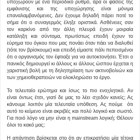
υποχωρούν με ένα περιοδικό ρυθμό, άρα οι φάσεις της
εμφάνισης και της υποχώρησης είναι μόνιμα
επαναλαμβανόμενες. Δεν έχουμε δηλαδή πάρει ποτέ το
σήμα ότι ο συναγερμός έληξε οριστικά. Ασθένειες σαν
τον καρκίνο από την άλλη πλευρά έχουν μοιραία
κατάληξη και σύντομα, πρωτίστως επειδή έχουν το
εύρημα του όγκου που μας πονάει όταν πάει να διαλυθεί
(τότε τον βρίσκουμε) και επειδή είμαστε πάλι πεπεισμένοι
ότι ο οργανισμός τον έφτιαξε για να αυτοκτονήσει. Έτσι ο
πανικός δημιουργεί κι άλλους κι άλλους ώσπου έρχεται η
χαριστική βολή με τη δηλητηρίαση των ακτινοβολιών και
των χημειοθεραπειών να ολοκληρώσει το έργο.
Το τελευταίο ερώτημα και ίσως το πιο ενοχλητικό. Αν
είναι όντως έτσι, γιατί δε μας το λέει σχεδόν κανείς; Ας
κάνουμε λοιπόν μία τελευταία υπόθεση. Ας πούμε ότι
αυτό το κείμενο είναι ακριβές και πολύ λογικό και σωστό.
Για ποιό λόγο να μην είναι η mainstream λογική; Θέλουν
όλοι το κακό μας;
Η απάντηση βρίσκεται στο ότι αν επικρατήσει μία τέτοια