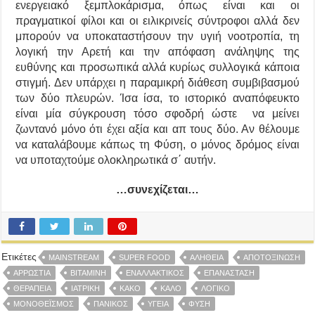
ενεργειακό ξεμπλοκάρισμα, όπως είναι και οι
πραγματικοί φίλοι και οι ειλικρινείς σύντροφοι αλλά δεν
μπορούν να υποκαταστήσουν την υγιή νοοτροπία, τη
λογική την Αρετή και την απόφαση ανάληψης της
ευθύνης και προσωπικά αλλά κυρίως συλλογικά κάποια
στιγμή. Δεν υπάρχει η παραμικρή διάθεση συμβιβασμού
των δύο πλευρών. Ίσα ίσα, το ιστορικό αναπόφευκτο
είναι μία σύγκρουση τόσο σφοδρή ώστε να μείνει
ζωντανό μόνο ότι έχει αξία και απ τους δύο. Αν θέλουμε
να καταλάβουμε κάπως τη Φύση, ο μόνος δρόμος είναι
να υποταχτούμε ολοκληρωτικά σ΄ αυτήν.
…συνεχίζεται…
Ετικέτες
MAINSTREAM
SUPER FOOD
ΑΛΉΘΕΙΑ
ΑΠΟΤΟΞΊΝΩΣΗ
ΑΡΡΏΣΤΙΑ
ΒΙΤΑΜΊΝΗ
ΕΝΑΛΛΑΚΤΙΚΌΣ
ΕΠΑΝΆΣΤΑΣΗ
ΘΕΡΑΠΕΊΑ
ΙΑΤΡΙΚΗ
ΚΑΚΌ
ΚΑΛΌ
ΛΟΓΙΚΌ
ΜΟΝΟΘΕΪΣΜΌΣ
ΠΑΝΙΚΌΣ
ΥΓΕΊΑ
ΦΥΣΗ