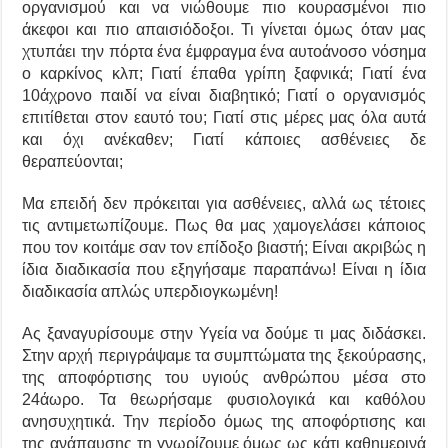
οργανισμού και να νιώθουμε πιο κουρασμένοι πιο
άκεφοι και πιο απαισιόδοξοι. Τι γίνεται όμως όταν μας
χτυπάει την πόρτα ένα έμφραγμα ένα αυτοάνοσο νόσημα
ο καρκίνος κλπ; Γιατί έπαθα γρίπη ξαφνικά; Γιατί ένα
10άχρονο παιδί να είναι διαβητικό; Γιατί ο οργανισμός
επιτίθεται στον εαυτό του; Γιατί στις μέρες μας όλα αυτά
και όχι ανέκαθεν; Γιατί κάποιες ασθένειες δε
θεραπεύονται;
Μα επειδή δεν πρόκειται για ασθένειες, αλλά ως τέτοιες
τις αντιμετωπίζουμε. Πως θα μας χαμογελάσει κάποιος
που τον κοιτάμε σαν τον επίδοξο βιαστή; Είναι ακριβώς η
ίδια διαδικασία που εξηγήσαμε παραπάνω! Είναι η ίδια
διαδικασία απλώς υπερδιογκωμένη!
Ας ξαναγυρίσουμε στην Υγεία να δούμε τι μας διδάσκει.
Στην αρχή περιγράψαμε τα συμπτώματα της ξεκούρασης,
της αποφόρτισης του υγιούς ανθρώπου μέσα στο
24άωρο. Τα θεωρήσαμε φυσιολογικά και καθόλου
ανησυχητικά. Την περίοδο όμως της αποφόρτισης και
της ανάπαυσης τη γνωρίζουμε όμως ως κάτι καθημερινά