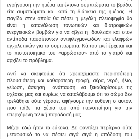
εγρήγορση την ημέρα και έντονα συμπτώματα το βράδυ,
είτε συμπτώματα και κατά τη διάρκεια της ημέρας. Η
παγίδα στην οποία θα πέσει η μεγάλη πλειοψηφία θα
είναι η κατανάλωση τονωτικών και διατροφικών
ενεργειακών βομβών για να «βγει η δουλειά» και στον
αντίποδα παυσίπονων αντιφλεγμονωδών και ελαφρών
αγχολυτικών για τα συμπτώματα. Κάπου εκεί έρχεται και
το πιστοποιητικό
του «αρρώστου» από το γιατρό και
αρχίζει το πρόβλημα.
Αντί να σκεφτούμε ότι χρειαζόμαστε περισσότερη
πλουσιότερη και καθαρότερη τροφή, αέρα, νερό, ήλιο,
γείωση, άσκηση ανάπαυση, να ξεκαθαρίσουμε τις
σχέσεις μας και κυρίως να καταλάβουμε ότι το σώμα δεν
τρελάθηκε ούτε γέρασε, αφήνουμε την ευθύνη σ αυτόν,
που τρίβει τα χέρια του από ικανοποίηση για την
επερχόμενη τελική παράδοσή μας.
Μέχρι εδώ ήταν τα εύκολα. Δε φαντάζει περίεργο ούτε
μεταφυσικό το να πέφτει σιγά σιγά η απόδοση του