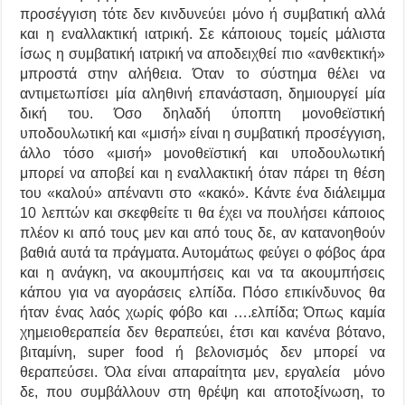
προσέγγιση τότε δεν κινδυνεύει μόνο ή συμβατική αλλά
και η εναλλακτική ιατρική. Σε κάποιους τομείς μάλιστα
ίσως η συμβατική ιατρική να αποδειχθεί πιο «ανθεκτική»
μπροστά στην αλήθεια. Όταν το σύστημα θέλει να
αντιμετωπίσει μία αληθινή επανάσταση, δημιουργεί μία
δική του. Όσο δηλαδή ύποπτη μονοθεϊστική
υποδουλωτική και «μισή» είναι η συμβατική προσέγγιση,
άλλο τόσο «μισή» μονοθεϊστική και υποδουλωτική
μπορεί να αποβεί και η εναλλακτική όταν πάρει τη θέση
του «καλού» απέναντι στο «κακό». Κάντε ένα διάλειμμα
10 λεπτών και σκεφθείτε τι θα έχει να πουλήσει κάποιος
πλέον κι από τους μεν και από τους δε, αν κατανοηθούν
βαθιά αυτά τα πράγματα. Αυτομάτως φεύγει ο φόβος άρα
και η ανάγκη, να ακουμπήσεις και να τα ακουμπήσεις
κάπου για να αγοράσεις ελπίδα. Πόσο επικίνδυνος θα
ήταν ένας λαός χωρίς φόβο και ….ελπίδα; Όπως καμία
χημειοθεραπεία δεν θεραπεύει, έτσι και κανένα βότανο,
βιταμίνη, super food ή βελονισμός δεν μπορεί να
θεραπεύσει. Όλα είναι απαραίτητα μεν, εργαλεία μόνο
δε, που συμβάλλουν στη θρέψη και αποτοξίνωση, το