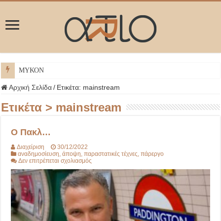
ΜΥΚΟΝΟΣ
Αρχική Σελίδα
/
Ετικέτα:
mainstream
Ετικέτα >
mainstream
Ο Πακλ…
Διαχείριση
30/12/2022
αναδημοσίευση
,
άποψη
,
παραστατικές τέχνες
,
πάρεργο
στο
Δεν επιτρέπεται σχολιασμός
Ο
Πακλ…