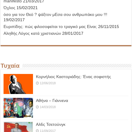
manifesto
21/03/2017
Όχλος
15/02/2021
όσο για τον Θεό ? ψάξτον μΕσα σου ανθρωπάκο μου !!!
19/02/2017
Ευριπίδης: πώς φιλοσοφείται το τραγικό μας Είναι;
26/11/2015
Αληθής Λόγος κατά χριστιανών
28/01/2017
Τυχαία
Κορνήλιος Καστοριάδης: Ένας σοφιστής
12/06/2018
Αθήνα – Γιάννενα
14/03/2018
Αλ6ς Τσετούνγκ
11/09/2017