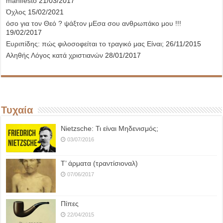
manifesto
21/03/2017
Όχλος
15/02/2021
όσο για τον Θεό ? ψάξτον μΕσα σου ανθρωπάκο μου !!!
19/02/2017
Ευριπίδης: πώς φιλοσοφείται το τραγικό μας Είναι;
26/11/2015
Αληθής Λόγος κατά χριστιανών
28/01/2017
Τυχαία
Nietzsche: Τι είναι Μηδενισμός;
03/07/2016
Τ’ άρματα (τραντίσιοναλ)
07/06/2017
Πίπες
22/04/2015