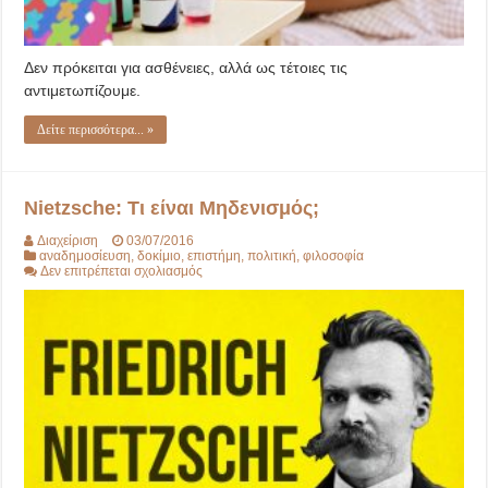
Δεν πρόκειται για ασθένειες, αλλά ως τέτοιες τις
αντιμετωπίζουμε.
Δείτε περισσότερα... »
Nietzsche: Τι είναι Μηδενισμός;
Διαχείριση
03/07/2016
αναδημοσίευση
,
δοκίμιο
,
επιστήμη
,
πολιτική
,
φιλοσοφία
στο
Δεν επιτρέπεται σχολιασμός
Nietzsche:
Τι
είναι
Μηδενισμός;