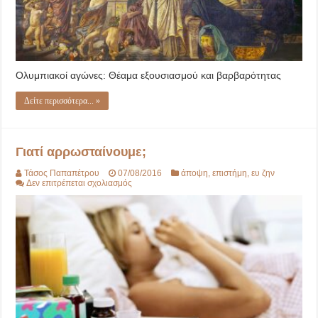
Ολυμπιακοί αγώνες: Θέαμα εξουσιασμού και βαρβαρότητας
Δείτε περισσότερα... »
Γιατί αρρωσταίνουμε;
Τάσος Παπαπέτρου
07/08/2016
άποψη
,
επιστήμη
,
ευ ζην
στο
Δεν επιτρέπεται σχολιασμός
Γιατί
αρρωσταίνουμε;