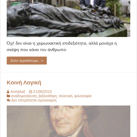
Όχι! δεν είναι η χειρωνακτική επιδεξιότητα, αλλά μονάχα η
σκέψη που κάνει τον άνθρωπο.
Δείτε περισσότερα... »
Κοινή Λογική
Ασπάλαξ
21/08/2015
αναδημοσίευση
,
βιβλιοθήκη
,
πολιτική
,
φιλοσοφία
στο
Δεν επιτρέπεται σχολιασμός
Κοινή
Λογική