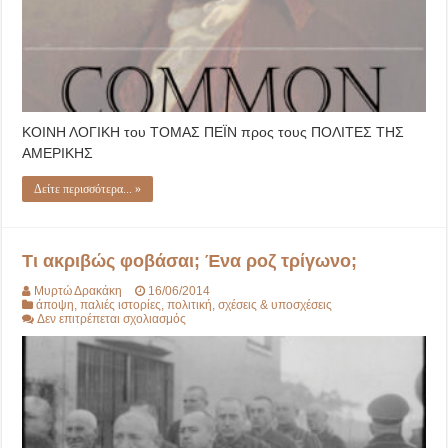
ΚΟΙΝΗ ΛΟΓΙΚΗ του ΤΟΜΑΣ ΠΕЇΝ προς τους ΠΟΛΙΤΕΣ ΤΗΣ
ΑΜΕΡΙΚΗΣ
Δείτε περισσότερα... »
Τι ακριβώς φοβάσαι; Ένα ροζ τρίγωνο;
Μυρτώ Δρακάκη
16/06/2014
άποψη
,
παλιές ιστορίες
,
πολιτική
,
σχέσεις & υποσχέσεις
στο
Δεν επιτρέπεται σχολιασμός
Τι
ακριβώς
φοβάσαι;
Ένα
ροζ
τρίγωνο;