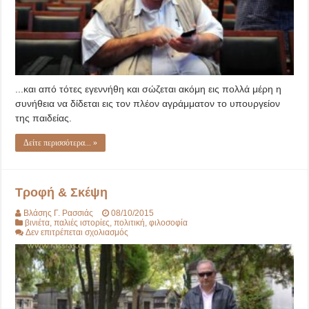
...και από τότες εγεννήθη και σώζεται ακόμη εις πολλά μέρη η
συνήθεια να δίδεται εις τον πλέον αγράμματον το υπουργείον
της παιδείας.
Δείτε περισσότερα... »
Τροφή & Σκέψη
Βλάσης Γ. Ρασσιάς
08/10/2015
βινιέτα
,
παλιές ιστορίες
,
πολιτική
,
φιλοσοφία
στο
Δεν επιτρέπεται σχολιασμός
Τροφή
&
Σκέψη