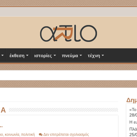
έκθεση
ιστορίες
πνεύμα
τέχνη
Δημ
ΙΑ
«Το
28/
Η ε
.
Πλά
στο
25/
ιο
,
κοινωνία
,
πολιτική
Δεν επιτρέπεται σχολιασμός