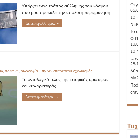
Ολοκληρωτικός
Οι 
Υπάρχει ένας τρόπος σύλληψης του κόσμου
καπιταλισμός..
05/
που μου προκαλεί την απόλυτη περιφρόνηση.
10 
Δείτε περισσότερα... »
ΝΕ
Το 
Ο Π
19/
10 
…το
28/
Αθα
στο
ιο
,
πολιτική
,
φιλοσοφία
Δεν επιτρέπεται σχολιασμός
Το
Με 
Το οντολογικό τέλος της ιστορικής αριστεράς
τέλος
της
Πρό
και νεο-αριστεράς..
αριστεράς
crav
Δείτε περισσότερα... »
Τυχ