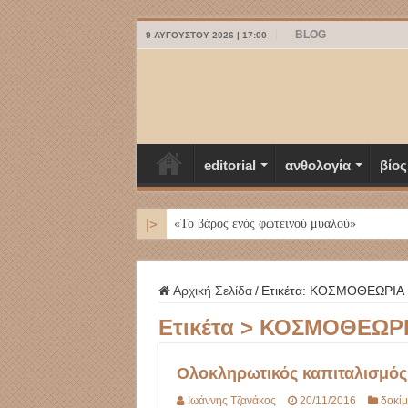
BLOG
9 ΑΥΓΟΎΣΤΟΥ 2026 | 17:00
editorial
ανθολογία
βίος
|>
ΜΥΚΟΝΟΣ
Αρχική Σελίδα
/
Ετικέτα:
ΚΟΣΜΟΘΕΩΡΙΑ
Ετικέτα >
ΚΟΣΜΟΘΕΩΡ
Ολοκληρωτικός καπιταλισμός.
Ιωάννης Τζανάκος
20/11/2016
δοκίμ