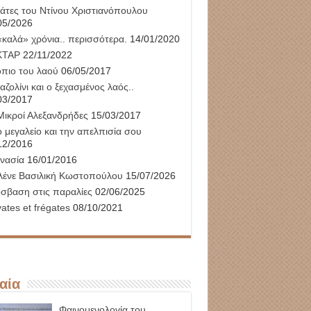
γάτες του Ντίνου Χριστιανόπουλου
05/2026
«καλά» χρόνια.. περισσότερα.
14/01/2020
ΚΤΑΡ
22/11/2022
όπιο του λαού
06/05/2017
αζολίνι και ο ξεχασμένος λαός..
03/2017
Μικροί Αλεξανδρήδες
15/03/2017
 μεγαλείο και την απελπισία σου
12/2016
νασία
16/01/2016
λένε Βασιλική Κωστοπούλου
15/07/2026
σβαση στις παραλίες
02/06/2025
ates et frégates
08/10/2021
αία
Φαινομενολογία του