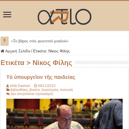
Μ
Αρχική Σελίδα
/
Ετικέτα:
Νίκος Φίλης
Ετικέτα >
Νίκος Φίλης
Τὸ ὑπουργεῖον τῆς παιδείας
Virtù Daimon
09/11/2015
βιβλιοθήκη
,
βινιέτα
,
λογοτεχνία
,
πολιτική
στο
Δεν επιτρέπεται σχολιασμός
Τὸ
ὑπουργεῖον
τῆς
παιδείας