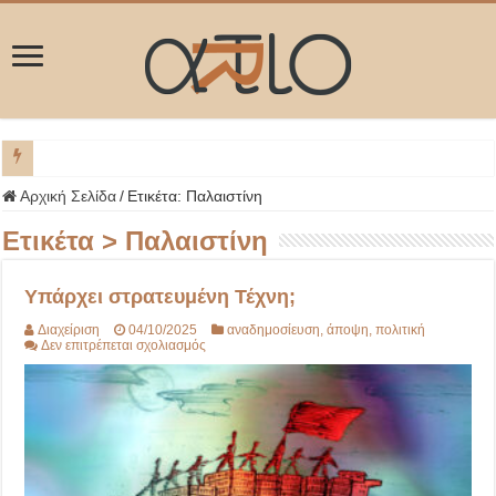
ΜΥΚΟ
Αρχική Σελίδα
/
Ετικέτα:
Παλαιστίνη
Ετικέτα >
Παλαιστίνη
Υπάρχει στρατευμένη Τέχνη;
Διαχείριση
04/10/2025
αναδημοσίευση
,
άποψη
,
πολιτική
στο
Δεν επιτρέπεται σχολιασμός
Υπάρχει
στρατευμένη
Τέχνη;