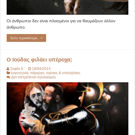
Οι άνθρωποι δεν είναι πλασμένοι για να θαυμάζουν άλλον
άνθρωπο.
Δείτε περισσότερα... »
Ο Ιούδας φιλάει υπέροχα;
Σοφία Χ.
18/04/2014
λογοτεχνία
,
πάρεργο
,
σχέσεις & υποσχέσεις
στο
Δεν επιτρέπεται σχολιασμός
Ο
Ιούδας
φιλάει
υπέροχα;