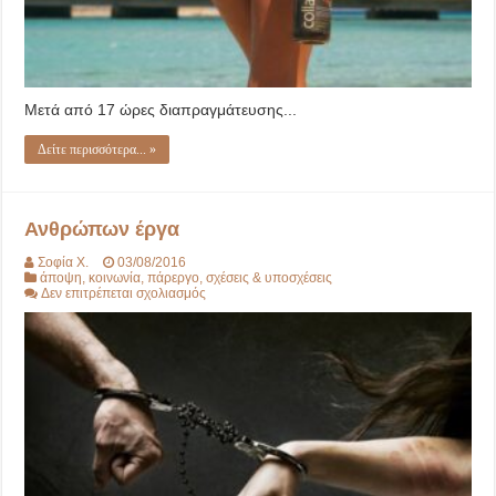
Μετά από 17 ώρες διαπραγμάτευσης...
Δείτε περισσότερα... »
Ανθρώπων έργα
Σοφία Χ.
03/08/2016
άποψη
,
κοινωνία
,
πάρεργο
,
σχέσεις & υποσχέσεις
στο
Δεν επιτρέπεται σχολιασμός
Ανθρώπων
έργα