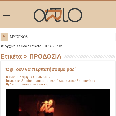
ΜΥΚΟΝΟΣ
Αρχική Σελίδα
/
Ετικέτα:
ΠΡΟΔΟΣΙΑ
Ετικέτα >
ΠΡΟΔΟΣΙΑ
Όχι, δεν θα περπατήσουμε μαζί
Φάνυ Πολέμη
08/02/2017
μουσική & ποίηση
,
παραστατικές τέχνες
,
σχέσεις & υποσχέσεις
στο
Δεν επιτρέπεται σχολιασμός
Όχι,
δεν
θα
περπατήσουμε
μαζί