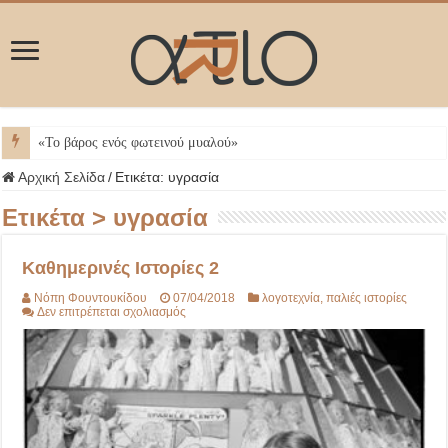
ΜΥΚΟΝ
Αρχική Σελίδα
/
Ετικέτα:
υγρασία
Ετικέτα >
υγρασία
Καθημερινές Ιστορίες 2
Νόπη Φουντουκίδου
07/04/2018
λογοτεχνία
,
παλιές ιστορίες
στο
Δεν επιτρέπεται σχολιασμός
Καθημερινές
Ιστορίες
2