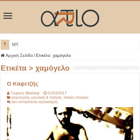
ΜΥΚΟΝΟΣ
Αρχική Σελίδα
/
Ετικέτα:
χαμόγελο
Ετικέτα >
χαμόγελο
Ο Καφετζής
Γιώργος Μικάλεφ
01/03/2017
λογοτεχνία
,
μουσική & ποίηση
,
παλιές ιστορίες
στο
Δεν επιτρέπεται σχολιασμός
Ο
Καφετζής