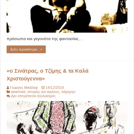
πρόσωπα και γεγονότα της φαντασίας…
Δείτε περισσότερα... »
«ο Σινάτρας, ο Τζίμης & τα Καλά
Χριστούγεννα»
Γιώργος Μικάλεφ
14/12/2016
εικαστικά
,
ιστορίες για αγρίους
,
πάρεργο
στο
Δεν επιτρέπεται σχολιασμός
«ο
Σινάτρας,
ο
Τζίμης
&
τα
Καλά
Χριστούγεννα»