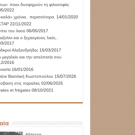
των: ποιοι δυσφημούν τη φιλοσοφία;
05/2022
«καλά» χρόνια.. περισσότερα.
14/01/2020
ΚΤΑΡ
22/11/2022
όπιο του λαού
06/05/2017
αζολίνι και ο ξεχασμένος λαός..
03/2017
Μικροί Αλεξανδρήδες
15/03/2017
 μεγαλείο και την απελπισία σου
12/2016
νασία
16/01/2016
λένε Βασιλική Κωστοπούλου
15/07/2026
σβαση στις παραλίες
02/06/2025
ates et frégates
08/10/2021
αία
Ηλέκτρα