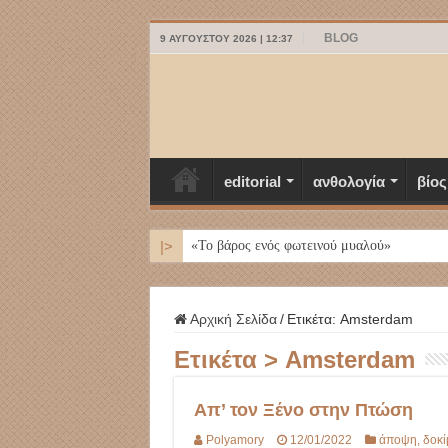
BLOG
9 ΑΥΓΟΎΣΤΟΥ 2026 | 12:37
editorial
ανθολογία
βίος
|>
ΜΥΚΟΝΟΣ
Αρχική Σελίδα
/
Ετικέτα:
Amsterdam
Ετικέτα >
Amsterdam
Απ’ τον Ξένο στην Πτώση
Polyamory
12/01/2022
άποψη
,
δοκί