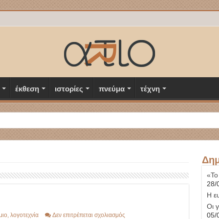
έκθεση
ιστορίες
πνεύμα
τέχνη
Δημ
«Το
28/
Η ε
Οι 
στο
05/
μιο
,
λογοτεχνία
Δεν επιτρέπεται σχολιασμός