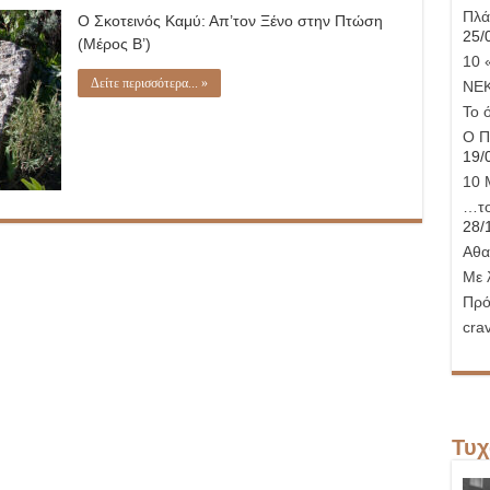
Απ’
Πλά
Ο Σκοτεινός Καμύ: Απ’τον Ξένο στην Πτώση
τον
25/
Ξένο
(Μέρος Β’)
στην
10 
Πτώση
Δείτε περισσότερα... »
ΝΕ
Το 
Ο Π
19/
10 
…το
28/
Αθα
Με 
Πρό
crav
Τυχ