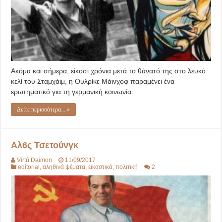
Ακόμα και σήμερα, είκοσι χρόνια μετά το θάνατό της στο λευκό
κελί του Σταμχάιμ, η Ουλρίκε Μάινχοφ παραμένει ένα
ερωτηματικό για τη γερμανική κοινωνία.
Δείτε περισσότερα... »
Αλ6ς Τσετούνγκ
Virtù Daimon
11/09/2017
editorial
,
αληθινά ψέματα
,
εικαστικά
,
πολιτική
2