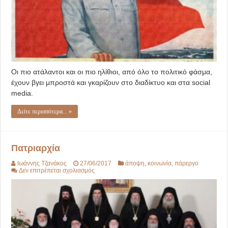
Οι πιο ατάλαντοι και οι πιο ηλίθιοι, από όλο το πολιτικό φάσμα,
έχουν βγει μπροστά και γκαρίζουν στο διαδίκτυο και στα social
media.
Δείτε περισσότερα... »
Πατριαρχία
Ιωάννης Τζανάκος
27/06/2017
άποψη
,
κοινωνία
,
πάρεργο
στο
Δεν επιτρέπεται σχολιασμός
Πατριαρχία