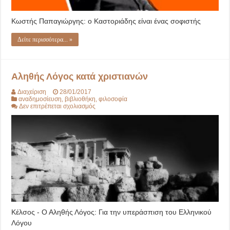
Κωστής Παπαγιώργης: ο Καστοριάδης είναι ένας σοφιστής
Δείτε περισσότερα... »
Αληθής Λόγος κατά χριστιανών
Διαχείριση
28/01/2017
αναδημοσίευση
,
βιβλιοθήκη
,
φιλοσοφία
στο
Δεν επιτρέπεται σχολιασμός
Αληθής
Λόγος
κατά
χριστιανών
Κέλσος - Ο Αληθής Λόγος: Για την υπεράσπιση του Ελληνικού
Λόγου