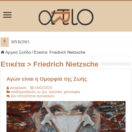
ΜΥΚΟΝΟΣ
Αρχική Σελίδα
/
Ετικέτα:
Friedrich Nietzsche
Ετικέτα >
Friedrich Nietzsche
Αγών είναι η Ομορφιά της Ζωής
Διαχείριση
14/02/2020
αναδημοσίευση
,
ευ ζην
,
πολιτική
,
φιλοσοφία
στο
Δεν επιτρέπεται σχολιασμός
Αγών
είναι
η
Ομορφιά
της
Ζωής