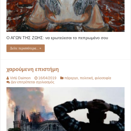
Ο ΑΓΩΝ ΤΗΣ ΖΩΗΣ: να ερωτεύεσαι το πεπρωμένο σου
Δείτε περισσότερα... »
χαρούμενη επιστήμη
Virtù Daimon
16/04/2019
πάρεργο
,
πολιτική
,
φιλοσοφία
στο
Δεν επιτρέπεται σχολιασμός
χαρούμενη
επιστήμη