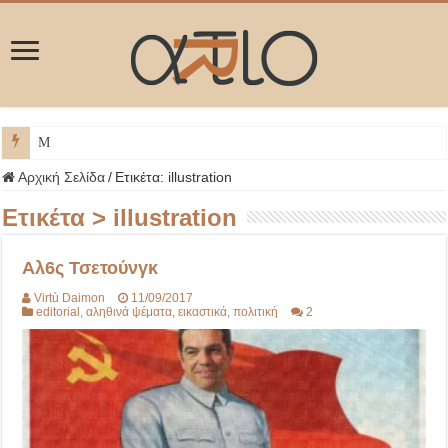
ΜΥΚΟΝΟΣ
Αρχική Σελίδα
/
Ετικέτα:
illustration
Ετικέτα >
illustration
Αλ6ς Τσετούνγκ
Virtù Daimon
11/09/2017
editorial
,
αληθινά ψέματα
,
εικαστικά
,
πολιτική
2