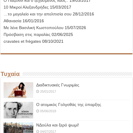
Ο Παζολίνι και ο ξεχασμένος λαός..
19/03/2017
10 Μικροί Αλεξανδρήδες
15/03/2017
…το μεγαλείο και την απελπισία σου
28/12/2016
Αθανασία
16/01/2016
Με λένε Βασιλική Κωστοπούλου
15/07/2026
Πρόσβαση στις παραλίες
02/06/2025
cravates et frégates
08/10/2021
Τυχαία
Διαδικτυακές Γνωριμίες
25/01/2017
Ο ατομικός Γολγοθάς της ύπαρξης
05/06/2018
ΝΔούλα και ξερό ψωμί!
04/07/2017