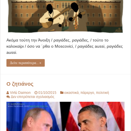
Ακόμα τούτη την Άνοιξη / ραγιάδες, ραγιάδες, / τούτο το
καλοκαίρι / όσο να ΄ρθει ο Moscovici, / ραγιάδες aussi, ραγιάδες
aussi.
Δείτε περισσότερα... »
Ο ζητιάνος
Virtù Daimon
01/10/2015
εικαστικά
,
πάρεργο
,
πολιτική
στο
Δεν επιτρέπεται σχολιασμός
Ο
ζητιάνος