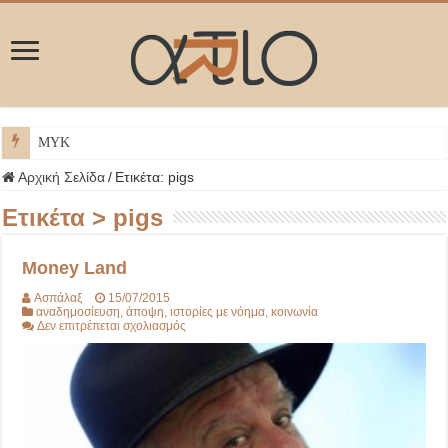
ΜΥΚΟΝΟΣ
Αρχική Σελίδα
/
Ετικέτα:
pigs
Ετικέτα >
pigs
Money Land
Ασπάλαξ
15/07/2015
αναδημοσίευση
,
άποψη
,
ιστορίες με νόημα
,
κοινωνία
στο
Δεν επιτρέπεται σχολιασμός
Money
Land