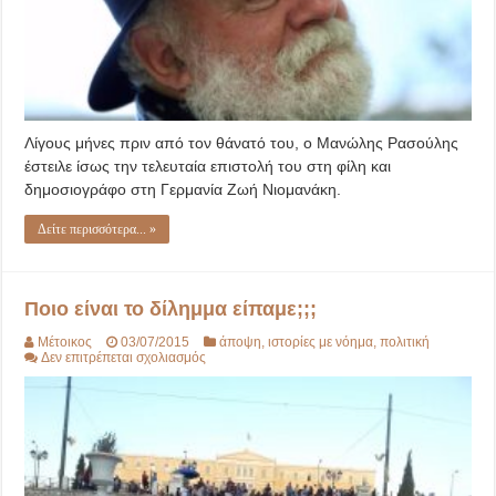
Λίγους μήνες πριν από τον θάνατό του, ο Μανώλης Ρασούλης
έστειλε ίσως την τελευ­ταία επιστολή του στη φίλη και
δημοσιογράφο στη Γερμανία Ζωή Νιομανάκη.
Δείτε περισσότερα... »
Ποιο είναι το δίλημμα είπαμε;;;
Μέτοικος
03/07/2015
άποψη
,
ιστορίες με νόημα
,
πολιτική
στο
Δεν επιτρέπεται σχολιασμός
Ποιο
είναι
το
δίλημμα
είπαμε;;;