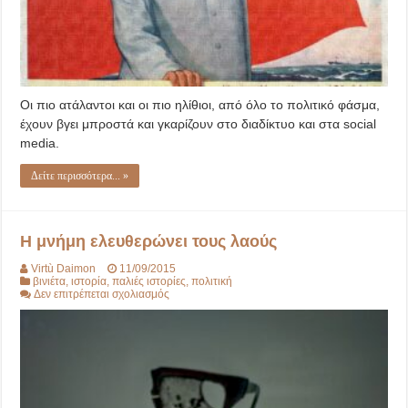
Οι πιο ατάλαντοι και οι πιο ηλίθιοι, από όλο το πολιτικό φάσμα,
έχουν βγει μπροστά και γκαρίζουν στο διαδίκτυο και στα social
media.
Δείτε περισσότερα... »
Η μνήμη ελευθερώνει τους λαούς
Virtù Daimon
11/09/2015
βινιέτα
,
ιστορία
,
παλιές ιστορίες
,
πολιτική
στο
Δεν επιτρέπεται σχολιασμός
Η
μνήμη
ελευθερώνει
τους
λαούς