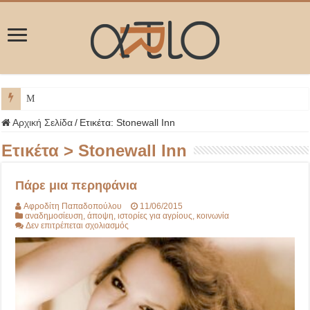
ΜΥΚΟΝΟ
Αρχική Σελίδα
/
Ετικέτα:
Stonewall Inn
Ετικέτα >
Stonewall Inn
Πάρε μια περηφάνια
Αφροδίτη Παπαδοπούλου
11/06/2015
αναδημοσίευση
,
άποψη
,
ιστορίες για αγρίους
,
κοινωνία
στο
Δεν επιτρέπεται σχολιασμός
Πάρε
μια
περηφάνια