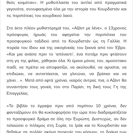
θεός κοιμόταν». Η μυθοπλασία του αντλεί από πραγματικά
γεγονότα, συνυφασμένα όλα με την ιστορία του Κουρδιστάν και
τις περιπέτειες του κουρδικού λαού.
Στο έκτο πλέον μυθιστόρημά του, «Αζάντ με λένε», ο 13χρονος
πρόσφυγας ήρωάς του αφηγείται την περιπέτεια του
προσφυγικού ταξιδιού από το Κουρδιστάν ώς τη Γαλλία. Η
πορεία του ίδιου και της οικογένειάς του ξεκινά από τον Έβρο.
«Και μια ανάσα πριν το ‘απέναντι’, ένα ποτάμι πριν φτάσουν
στη γη της φιλίας, χάθηκαν όλα. Κι έμεινε μόνος του, αμούστακο
παιδί, να πρέπει να αποφασίζει, να ακολουθεί, να αρνείται, να
επιδιώκει, να αντιστέκεται, να γλιτώνει, να βρίσκει και να
χάνει…». Μετά από εφτά χρόνια, νεαρός άντρας πια, ο Αζάντ θα
συναντήσει τους γονείς του στο Παρίσι, τη δική τους Γη της
Επαγγελίας.
«Το βιβλίο το έγραψα πριν από περίπου 10 χρόνια, δεν
φανταζόμουν ότι θα κυκλοφορήσει την ώρα που διαδραματίζεται
το προσφυγικό δράμα σε όλη την Ευρώπη. Δυστυχώς, αν δεν
τελειώσει ο πόλεμος στη Συρία, το Ιράκ και το Κουρδιστάν και
βεβαίως σε πολλές ακόμα περιοχές του κόσμου, το δράμα των