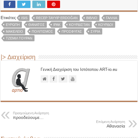
Ετικέτες
ISIS
RECEP TAYYIP ERDOĞAN
ΒΙΒΛΊΟ
ΓΑΛΛΊΑ
ΕΥΡΩΠΗ
ΘΆΝΑΤΟΣ
ΙΡΆΚ
ΚΟΥΡΔΙΣΤΆΝ
ΚΟΥΡΔΟΙ
ΜΑΚΕΛΕΙΌ
ΠΟΛΙΤΙΣΜΌΣ
ΠΡΌΣΦΥΓΑΣ
ΣΥΡΊΑ
ΤΖΕΜΊΛ ΤΟΥΡΆΝ
|> Διαχείριση
Γενική Διαχείριση του Ιστότοπου ART-io.eu
Προηγούμενη Ανάρτηση
προοδεύουμε…
Επόμενη Ανάρτηση
Αθανασία