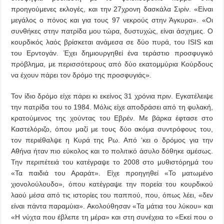
προηγούμενες εκλογές, και την 27χρονη δασκάλα Σιρίν. «Είναι
μεγάλος ο πόνος και για τους 97 νεκρούς στην Άγκυρα». «Οι
συνθήκες στην πατρίδα μου τώρα, δυστυχώς, είναι άσχημες. Ο
κουρδικός λαός βρίσκεται ανάμεσα σε δύο πυρά, του ISIS και
του Ερντογάν. Έχει δημιουργηθεί ένα τεράστιο προσφυγικό
πρόβλημα, με περισσότερους από δύο εκατομμύρια Κούρδους
να έχουν πάρει τον δρόμο της προσφυγιάς».
Τον ίδιο δρόμο είχε πάρει κι εκείνος 31 χρόνια πριν. Εγκατέλειψε
την πατρίδα του το 1984. Μόλις είχε αποδράσει από τη φυλακή,
κρατούμενος της χούντας του Εβρέν. Με βάρκα έφτασε στο
Καστελόριζο, όπου μαζί με τους δύο ακόμα συντρόφους του,
τον περιέθαλψε η Κυρά της Ρω. Από ‘κει ο δρόμος για την
Αθήνα ήταν πιο εύκολος και το πολιτικό άσυλο δόθηκε αμέσως.
Την περιπέτειά του κατέγραψε το 2008 στο μυθιστόρημά του
«Τα παιδιά του Αραράτ». Είχε προηγηθεί «Το ματωμένο
χιονολούλουδο», όπου κατέγραψε την πορεία του κουρδικού
λαού μέσα από τις ιστορίες του παππού, που, όπως λέει, «δεν
είναι πάντα παραμύια». Ακολούθησαν «Τα μάτια του λύκου» και
«Η νύχτα που έβλεπε τη μέρα» και στη συνέχεια το «Εκεί που ο