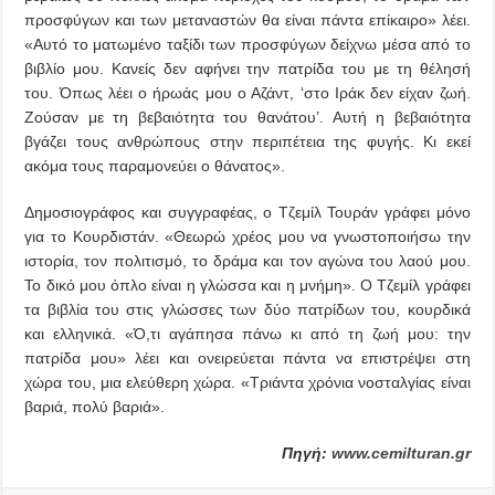
προσφύγων και των μεταναστών θα είναι πάντα επίκαιρο» λέει.
«Αυτό το ματωμένο ταξίδι των προσφύγων δείχνω μέσα από το
βιβλίο μου. Κανείς δεν αφήνει την πατρίδα του με τη θέλησή
του. Όπως λέει ο ήρωάς μου ο Αζάντ, ‘στο Ιράκ δεν είχαν ζωή.
Ζούσαν με τη βεβαιότητα του θανάτου’. Αυτή η βεβαιότητα
βγάζει τους ανθρώπους στην περιπέτεια της φυγής. Κι εκεί
ακόμα τους παραμονεύει ο θάνατος».
Δημοσιογράφος και συγγραφέας, ο Τζεμίλ Τουράν γράφει μόνο
για το Κουρδιστάν. «Θεωρώ χρέος μου να γνωστοποιήσω την
ιστορία, τον πολιτισμό, το δράμα και τον αγώνα του λαού μου.
Το δικό μου όπλο είναι η γλώσσα και η μνήμη». Ο Τζεμίλ γράφει
τα βιβλία του στις γλώσσες των δύο πατρίδων του, κουρδικά
και ελληνικά. «Ό,τι αγάπησα πάνω κι από τη ζωή μου: την
πατρίδα μου» λέει και ονειρεύεται πάντα να επιστρέψει στη
χώρα του, μια ελεύθερη χώρα. «Τριάντα χρόνια νοσταλγίας είναι
βαριά, πολύ βαριά».
Πηγή:
www.cemilturan.gr