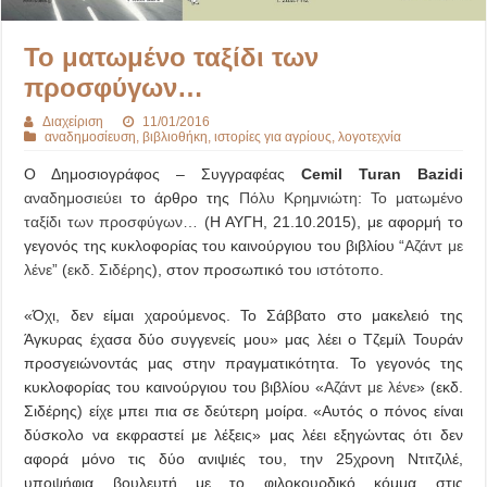
Το ματωμένο ταξίδι των
προσφύγων…
Διαχείριση
11/01/2016
αναδημοσίευση
,
βιβλιοθήκη
,
ιστορίες για αγρίους
,
λογοτεχνία
Ο Δημοσιογράφος – Συγγραφέας
Cemil Turan Bazidi
αναδημοσιεύει
το άρθρο της
Πόλυ Κρημνιώτη
:
Το ματωμένο
ταξίδι των προσφύγων…
(Η ΑΥΓΗ, 21.10.2015), με αφορμή το
γεγονός της κυκλοφορίας του καινούργιου του βιβλίου “
Αζάντ με
λένε
” (
εκδ. Σιδέρης
), στον προσωπικό του
ιστότοπο
.
«Όχι, δεν είμαι χαρούμενος. Το Σάββατο στο μακελειό της
Άγκυρας έχασα δύο συγγενείς μου» μας λέει ο Τζεμίλ Τουράν
προσγειώνοντάς μας στην πραγματικότητα. Το γεγονός της
κυκλοφορίας του καινούργιου του βιβλίου «
Αζάντ με λένε
» (εκδ.
Σιδέρης) είχε μπει πια σε δεύτερη μοίρα. «Αυτός ο πόνος είναι
δύσκολο να εκφραστεί με λέξεις» μας λέει εξηγώντας ότι δεν
αφορά μόνο τις δύο ανιψιές του, την 25χρονη Ντιτζιλέ,
υποψήφια βουλευτή με το φιλοκουρδικό κόμμα στις