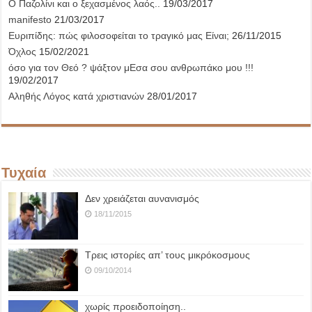
Ο Παζολίνι και ο ξεχασμένος λαός..
19/03/2017
manifesto
21/03/2017
Ευριπίδης: πώς φιλοσοφείται το τραγικό μας Είναι;
26/11/2015
Όχλος
15/02/2021
όσο για τον Θεό ? ψάξτον μΕσα σου ανθρωπάκο μου !!!
19/02/2017
Αληθής Λόγος κατά χριστιανών
28/01/2017
Τυχαία
Δεν χρειάζεται αυνανισμός
18/11/2015
Τρεις ιστορίες απ’ τους μικρόκοσμους
09/10/2014
χωρίς προειδοποίηση..