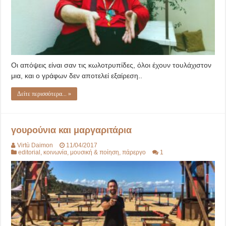
Οι απόψεις είναι σαν τις κωλοτρυπίδες, όλοι έχουν τουλάχιστον
μια, και ο γράφων δεν αποτελεί εξαίρεση..
Δείτε περισσότερα... »
γουρούνια και μαργαριτάρια
Virtù Daimon
11/04/2017
editorial
,
κοινωνία
,
μουσική & ποίηση
,
πάρεργο
1