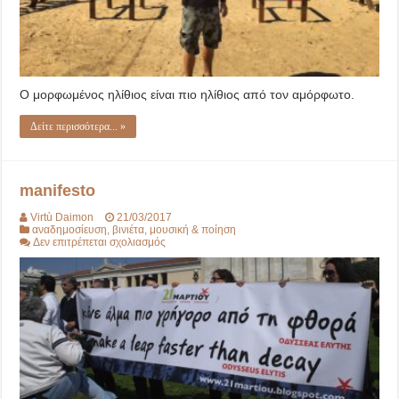
Ο μορφωμένος ηλίθιος είναι πιο ηλίθιος από τον αμόρφωτο.
Δείτε περισσότερα... »
manifesto
Virtù Daimon
21/03/2017
αναδημοσίευση
,
βινιέτα
,
μουσική & ποίηση
στο
Δεν επιτρέπεται σχολιασμός
manifesto