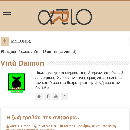
ΜΥΚΟΝΟΣ
Αρχική Σελίδα
/
Virtù Daimon (σελίδα 3)
Virtù Daimon
Πολυτεχνίτης και ερημοσπίτης. Δαήμων: δαιμόνιος &
επινοητικός. Σχεδόν ανίκανος όμως να «πουλήσω»
τον εαυτό μου στο θέαμα ή και την ψυχή μου στον
διάβολο.
Η ζωή τραβάει την ανηφόρα…
Virtù Daimon
21/02/2019
editorial
,
δοκίμιο
,
ευ ζην
,
πολιτική
στο