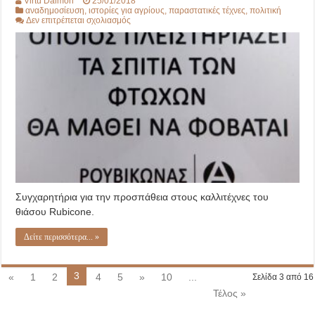
Virtù Daimon
25/01/2018
αναδημοσίευση
,
ιστορίες για αγρίους
,
παραστατικές τέχνες
,
πολιτική
στο
Δεν επιτρέπεται σχολιασμός
Στροφή
στην
ποιότητα…
Συγχαρητήρια για την προσπάθεια στους καλλιτέχνες του
θιάσου Rubicone.
Δείτε περισσότερα... »
3
«
1
2
4
5
»
10
...
Σελίδα 3 από 16
Τέλος »