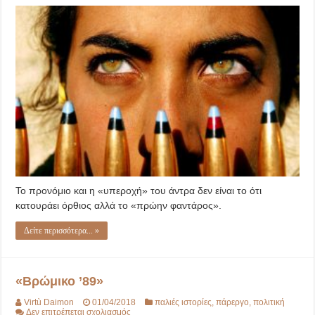
Υπόθεση
Εργασίας
Το προνόμιο και η «υπεροχή» του άντρα δεν είναι το ότι
κατουράει όρθιος αλλά το «πρώην φαντάρος».
Δείτε περισσότερα... »
«Βρώμικο ’89»
Virtù Daimon
01/04/2018
παλιές ιστορίες
,
πάρεργο
,
πολιτική
στο
Δεν επιτρέπεται σχολιασμός