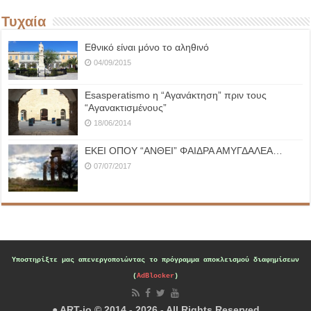
Τυχαία
Εθνικό είναι μόνο το αληθινό
04/09/2015
Esasperatismo η “Αγανάκτηση” πριν τους
“Αγανακτισμένους”
18/06/2014
ΕΚΕΙ ΟΠΟΥ “ΑΝΘΕΙ” ΦΑΙΔΡΑ ΑΜΥΓΔΑΛΕΑ…
07/07/2017
Υποστηρίξτε μας
απενεργοποιώντας το πρόγραμμα αποκλεισμού διαφημίσεων
(
AdBlocker
)
● ART-io © 2014 - 2026 - All Rights Reserved