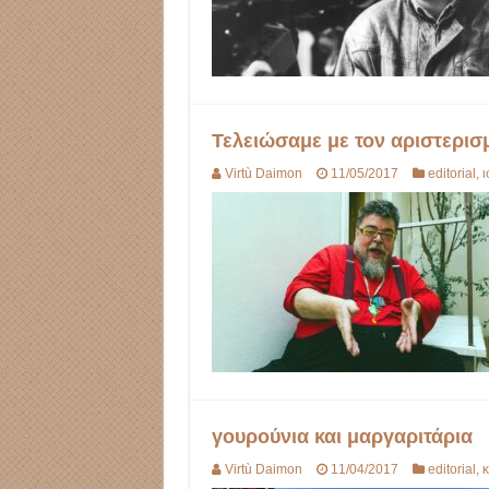
Τελειώσαμε με τον αριστερισ
Virtù Daimon
11/05/2017
editorial
,
ι
γουρούνια και μαργαριτάρια
Virtù Daimon
11/04/2017
editorial
,
κ