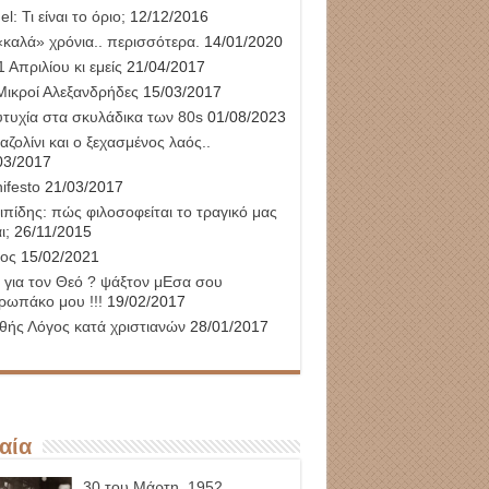
l: Τι είναι το όριο;
12/12/2016
«καλά» χρόνια.. περισσότερα.
14/01/2020
 Απριλίου κι εμείς
21/04/2017
Μικροί Αλεξανδρήδες
15/03/2017
υτυχία στα σκυλάδικα των 80s
01/08/2023
αζολίνι και ο ξεχασμένος λαός..
03/2017
ifesto
21/03/2017
ιπίδης: πώς φιλοσοφείται το τραγικό μας
ι;
26/11/2015
ος
15/02/2021
 για τον Θεό ? ψάξτον μΕσα σου
ρωπάκο μου !!!
19/02/2017
θής Λόγος κατά χριστιανών
28/01/2017
αία
30 του Μάρτη, 1952