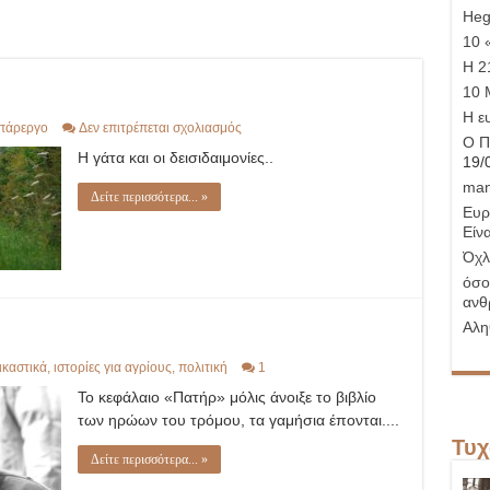
Hege
10 
Η 21
10 
Η ε
στο
πάρεργο
Δεν επιτρέπεται σχολιασμός
Ο Π
μαύρη
Η γάτα και οι δεισιδαιμονίες..
γάτα
19/
man
Δείτε περισσότερα... »
Ευρ
Είνα
Όχλ
όσο
ανθ
Αλη
ικαστικά
,
ιστορίες για αγρίους
,
πολιτική
1
Το κεφάλαιο «Πατήρ» μόλις άνοιξε το βιβλίο
των ηρώων του τρόμου, τα γαμήσια έπονται....
Τυχ
Δείτε περισσότερα... »