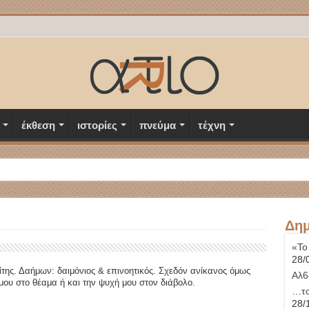
έκθεση
ιστορίες
πνεύμα
τέχνη
Δημ
«Το
28/
ίτης. Δαήμων: δαιμόνιος & επινοητικός. Σχεδόν ανίκανος όμως
Αλ6
ου στο θέαμα ή και την ψυχή μου στον διάβολο.
…το
28/