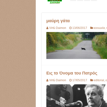
μαύρη γάτα
Virtù Daimon
13/06/2017
κοινωνία
,
Εις το Όνομα του Πατρός
Virtù Daimon
17/05/2017
editorial
,
ε