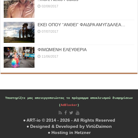
02/08/2017
ΕΚΕΙ ΟΠΟΥ “ΑΝΘΕΙ” ΦΑΙΔΡΑ ΑΜΥΓΔΑΛΕΑ…
07/07/2017
ΦΙΜΩΜΕΝΗ ΕΛΕΥΘΕΡΙΑ
11/06/2017
Υποστηρίξτε μας
απενεργοποιώντας το πρόγραμμα αποκλεισμού διαφημίσεων
(
AdBlocker
)
● ART-io © 2014 - 2026 - All Rights Reserved
● Designed & Developed by
VirtùDaimon
● Hosting in
Hetzner