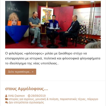
Ο φιλελέρας «φιλόσοφος» μιλάει με ξεκάθαρο στόχο να
επισφραγίσει με ιστορικά, πολιτικά και φιλοσοφικά φληναφήματα
το ιδεολόγημα της νέας υποτέλειας..
Δείτε περισσότερα... »
στους Αμμόλοφους…
Virtù Daimon
28/09/2019
ιστορίες για αγρίους
,
μουσική & ποίηση
,
παραστατικές τέχνες
,
πάρεργο
στο
Δεν επιτρέπεται σχολιασμός
στους