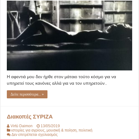
Αμμόλοφους…
Η αφεντιά μου δεν ήρθε στον μάταιο τούτο κόσμο για να
υπηρετεί τους κανόνες αλλά για να τον υπηρετούν..
Δείτε περισσότερα... »
Διακοπές ΣΥΡΙΖΑ
Virtù Daimon
13/05/2019
ιστορίες για αγρίους
,
μουσική & ποίηση
,
πολιτική
στο
Δεν επιτρέπεται σχολιασμός
Διακοπές