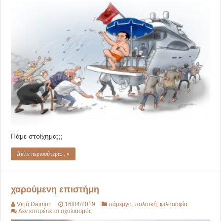
ΣΥΡΙΖΑ
Πάμε στοίχημα;;;
Δείτε περισσότερα... »
χαρούμενη επιστήμη
Virtù Daimon
16/04/2019
πάρεργο
,
πολιτική
,
φιλοσοφία
στο
Δεν επιτρέπεται σχολιασμός
χαρούμενη