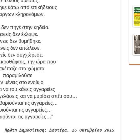
ο πένθος αμέσως
κε κάτω από επικήδειους
μαργων κληρονόμων.
 δεν πήγε στην κηδεία.
ανείς δεν έκλαψε.
νεις δεν θυμήθηκε.
νείς δεν απώλεσε.
είς δεν συγχώρεσε.
εκροθάφτης, την ώρα που
 σκέπαζε στα χώματα
παραμιλούσε
αν μένεις στο ενοίκιο
ι να του κάνεις αγγαρείες
εγελάσεις και να μυρίσει σπίτι σου…
βαριούνται τις αγγαρείες…
ριούνται τις αγγαρείες…
ριούνται τις αγγαρείες…”
Πρώτη Δημοσίευση:
Δευτέρα, 26 Οκτωβρίου 2015