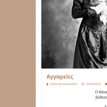
Αγγαρείες
Νόπη Φουντουκίδου
26/10/2016
Ο θάνα
βύθισε