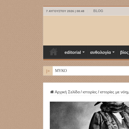
BLOG
7 ΑΥΓΟΎΣΤΟΥ 2026 | 08:48
editorial
ανθολογία
βίος
|>
ΜΥΚΟΝΟΣ
Αρχική Σελίδα
/
ιστορίες
/
ιστορίες με νόη