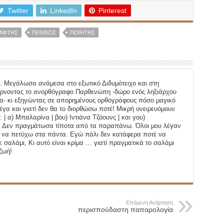
Twitter
LinkedIn
Pinterest
ΆΦΤΗΣ
ΠΈΝΘΟΣ
ΠΟΙΗΤΉΣ
. Μεγάλωσα ανάμεσα στο εξωτικό Διδυμότειχο και στη
ρνοντας το ανορθόγραφο Παρθενώπη -δώρο ενός ληξιάρχου
α- κι εξηγώντας σε απορημένους ορθογράφους πόσο μαγικό
έγα και γιατί δεν θα το διορθώσω ποτέ! Μικρή ονειρευόμουν
| α) Μπαλαρίνα | βου) Ιντιάνα Τζόουνς | και γου)
ς. Δεν πραγμάτωσα τίποτα από τα παραπάνω. Όλοι μου λέγαν
τα να πετύχω στα πάντα. Εγώ πάλι δεν κατάφερα ποτέ να
 σαλάμι, Κι αυτό είναι κρίμα … γιατί πραγματικά το σαλάμι
ζωή!
Επόμενη Ανάρτηση
περισπούδαστη παπαρολογία