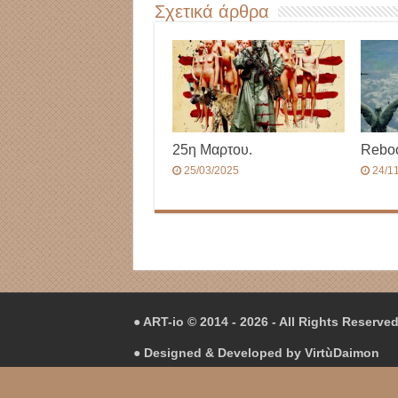
Σχετικά άρθρα
25η Μαρτου.
Rebo
25/03/2025
24/1
● ART-io © 2014 - 2026 - All Rights Reserve
● Designed & Developed by
VirtùDaimon
● Hosting in
Hetzner