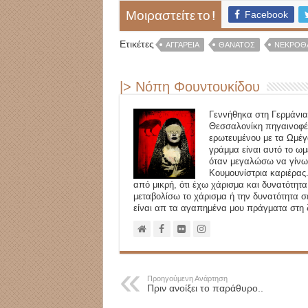
Facebook
Μοιραστείτε το !
Ετικέτες
ΑΓΓΑΡΕΊΑ
ΘΆΝΑΤΟΣ
ΝΕΚΡΟΘ
|> Νόπη Φουντουκίδου
Γεννήθηκα στη Γερμάνια
Θεσσαλονίκη πηγαινοφέ
ερωτευμένου με τα Ωμέγ
γράμμα είναι αυτό το ωμ
όταν μεγαλώσω να γίνω: 
Κουμουνίστρια καριέρα
από μικρή, ότι έχω χάρισμα και δυνατότη
μεταβολίσω το χάρισμα ή την δυνατότητα σε
είναι απ τα αγαπημένα μου πράγματα στη 
Προηγούμενη Ανάρτηση
Πριν ανοίξει το παράθυρο..