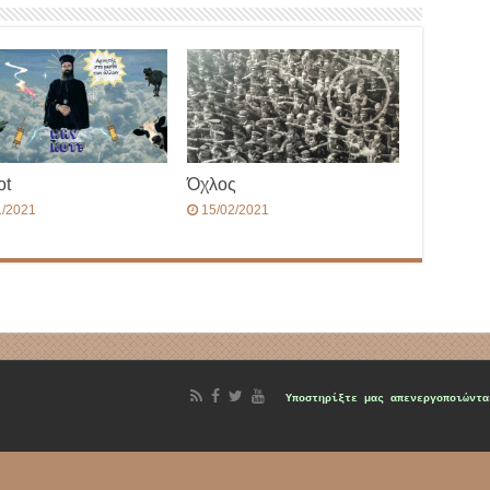
ot
Όχλος
1/2021
15/02/2021
d
Υποστηρίξτε μας
απενεργοποιώντα