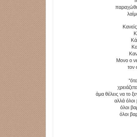
Τ
παραχώθη
λαί
Κανείς
Κ
Κά
Κα
Καν
Μονο ο ν
τον
“ότ
χρειάζετα
άμα θέλεις να το ξ
αλλά όλοι 
όλοι βα
όλοι βα