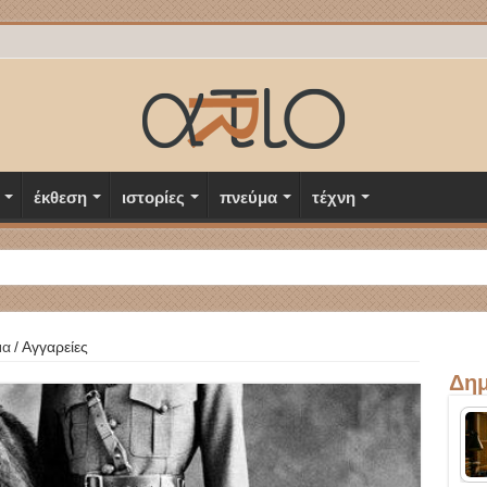
έκθεση
ιστορίες
πνεύμα
τέχνη
μα
/
Αγγαρείες
Δημ