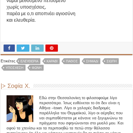
ναμαι μεθυσμένο πετούμενο
χωρίς υποσχέσεις,
παρέα με ο,τι αποπνέει αγιοσύνη
και ελευθερία.
Ετικέτες
ΕΛΕΥΘΕΡΊΑ
ΚΑΡΆΒΙ
ΠΆΘΟΣ
ΣΗΜΆΔΙ
ΣΙΩΠΉ
ΥΠΌΣΧΕΣΗ
ΦΩΝΉ
|> Σοφία Χ.
Εδώ στην Θεσσαλονίκη το φιλοσοφούμε λίγο
περισσότερο. Ίσως ευθύνεται το ότι δεν είναι η
Αθήνα –town. Λίγο οι χαλαρές διαδρομές
παράλληλα του Θερμαϊκού, λίγο οι αέρηδες που
ναι συμπαθέστατοι με κάνανε να ξεγυμνώνω τα
πράγματα που σφηνώνονται στο μυαλό μου. Και
αφού τα χτενίσω και τα περιποιηθώ τα πετώ στην θάλασσα