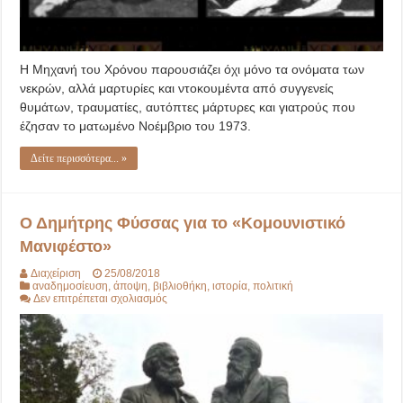
Η Μηχανή του Χρόνου παρουσιάζει όχι μόνο τα ονόματα των
νεκρών, αλλά μαρτυρίες και ντοκουμέντα από συγγενείς
θυμάτων, τραυματίες, αυτόπτες μάρτυρες και γιατρούς που
έζησαν το ματωμένο Νοέμβριο του 1973.
Δείτε περισσότερα... »
Ο Δημήτρης Φύσσας για το «Κομουνιστικό
Μανιφέστο»
Διαχείριση
25/08/2018
αναδημοσίευση
,
άποψη
,
βιβλιοθήκη
,
ιστορία
,
πολιτική
στο
Δεν επιτρέπεται σχολιασμός
Ο
Δημήτρης
Φύσσας
για
το
«Κομουνιστικό
Μανιφέστο»