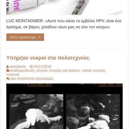
LUC MONTAGNIER: «Αυτό που κάνει το εμβόλιο HPV, είναι ένα
έγκλημα, σε βάρος χιλιάδων νέων μας σε όλο τον κόσμο»
Δείτε περισσότερα... »
Υπήρξαν νεκροί στο πολυτεχνείο;
Διαχείριση
16/11/2018
αναδημοσίευση
,
ιστορία
,
ιστορίες για αγρίους
,
παλιές ιστορίες
,
πολιτική
στο
Δεν επιτρέπεται σχολιασμός
Υπήρξαν
νεκροί
στο
πολυτεχνείο;