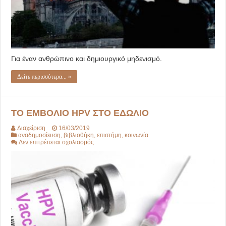
Για έναν ανθρώπινο και δημιουργικό μηδενισμό.
Δείτε περισσότερα... »
ΤΟ ΕΜΒΟΛΙΟ HPV ΣΤΟ ΕΔΩΛΙΟ
Διαχείριση
16/03/2019
αναδημοσίευση
,
βιβλιοθήκη
,
επιστήμη
,
κοινωνία
στο
Δεν επιτρέπεται σχολιασμός
ΤΟ
ΕΜΒΟΛΙΟ
HPV
ΣΤΟ
ΕΔΩΛΙΟ