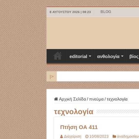
BLOG
8 ΑΥΓΟΎΣΤΟΥ 2026 | 08:23
editorial
ανθολογία
βίος
|>
ΜΥΚΟΝΟΣ
Αρχική Σελίδα
/
πνεύμα
/
τεχνολογία
τεχνολογία
Πτήση ΟΑ 411
Διαχείριση
10/08/2023
αναδημοσίευ