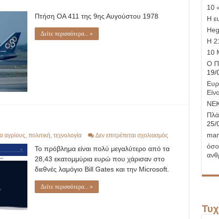
10 
Πτήση ΟΑ 411 της 9ης Αυγούστου 1978
Η ε
Hege
Δείτε περισσότερα... »
Η 21
10 
Ο Π
19/
Ευρ
Είνα
ΝΕ
Πλά
25/
man
στο
ια αγρίους
,
πολιτική
,
τεχνολογία
Δεν επιτρέπεται σχολιασμός
ΝΔούλα
όσο
Το πρόβλημα είναι πολύ μεγαλύτερο από τα
Κομπραδόρων
ανθ
28,43 εκατομμύρια ευρώ που χάρισαν στο
διεθνές λαμόγιο Bill Gates και την Microsoft.
Δείτε περισσότερα... »
Τυχ