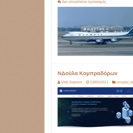
στο
Δεν επιτρέπεται σχολιασμός
Πτήση
ΟΑ
411
ΝΔούλα Κομπραδόρων
Virtù Daimon
10/05/2021
ιστορίες γ