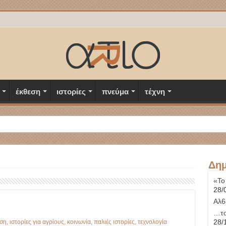
έκθεση
ιστορίες
πνεύμα
τέχνη
Δημ
«Το
28/
Αλ6
…το
28/
ση
,
ιστορίες για αγρίους
,
κοινωνία
,
παλιές ιστορίες
,
τεχνολογία