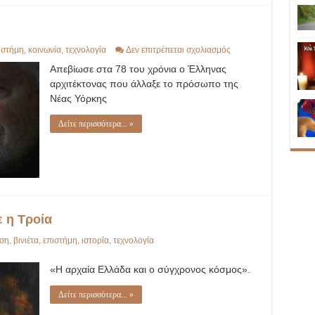
στο
ιστήμη
,
κοινωνία
,
τεχνολογία
Δεν επιτρέπεται σχολιασμός
Κώστας
Απεβίωσε στα 78 του χρόνια ο Έλληνας
Κονδύλης
αρχιτέκτονας που άλλαξε το πρόσωπο της
Νέας Υόρκης
Δείτε περισσότερα... »
ε η Τροία
ση
,
βινιέτα
,
επιστήμη
,
ιστορία
,
τεχνολογία
«Η αρχαία Ελλάδα και ο σύγχρονος κόσμος».
Δείτε περισσότερα... »