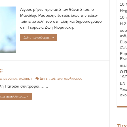
10 
Λίγους μήνες πριν από τον θάνατό του, ο
Hege
Μανώλης Ρασούλης έστειλε ίσως την τελευ­
10 
ταία επιστολή του στη φίλη και δημοσιογράφο
Η 21
στη Γερμανία Ζωή Νιομανάκη.
όσο
ανθ
Δείτε περισσότερα... »
Ευρ
25/
Ευρ
Είνα
man
;;
Ο Π
19/
στο
ες με νόημα
,
πολιτική
Δεν επιτρέπεται σχολιασμός
Ποιο
ΕΝ 
λή Πατρίδα σύντροφοι…….
είναι
Ξεν
το
δίλημμα
σκο
είτε περισσότερα... »
είπαμε;;;
Τυχ