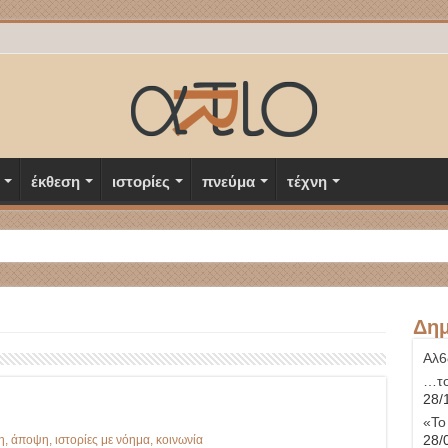
έκθεση
ιστορίες
πνεύμα
τέχνη
Δημ
Αλ6
…το
28/
«Το
28/
η
,
άποψη
,
ιστορίες με νόημα
,
κοινωνία