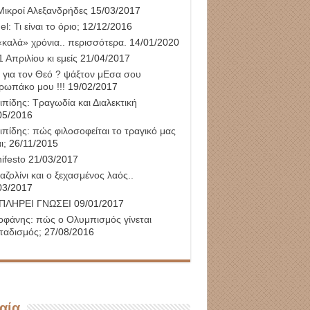
Μικροί Αλεξανδρήδες
15/03/2017
l: Τι είναι το όριο;
12/12/2016
«καλά» χρόνια.. περισσότερα.
14/01/2020
 Απριλίου κι εμείς
21/04/2017
 για τον Θεό ? ψάξτον μΕσα σου
ρωπάκο μου !!!
19/02/2017
ιπίδης: Τραγωδία και Διαλεκτική
05/2016
ιπίδης: πώς φιλοσοφείται το τραγικό μας
ι;
26/11/2015
ifesto
21/03/2017
αζολίνι και ο ξεχασμένος λαός..
03/2017
ΠΛΗΡΕΙ ΓΝΩΣΕΙ
09/01/2017
οφάνης: πώς ο Ολυμπισμός γίνεται
ταδισμός;
27/08/2016
αία