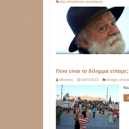
στο
Δεν επιτρέπεται σχολιασμός
Money
Land
Ποιο είναι το δίλημμα είπαμε;
Μέτοικος
03/07/2015
άποψη
,
ιστορί
Κα
Δ