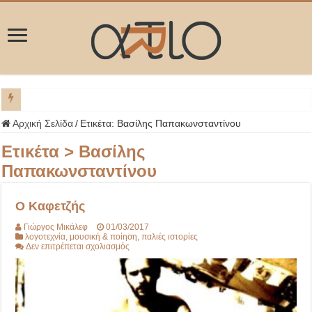
ΜΥΚ
Αρχική Σελίδα
/
Ετικέτα:
Βασίλης Παπακωνσταντίνου
Ετικέτα >
Βασίλης
Παπακωνσταντίνου
Ο Καφετζής
Γιώργος Μικάλεφ
01/03/2017
λογοτεχνία
,
μουσική & ποίηση
,
παλιές ιστορίες
στο
Δεν επιτρέπεται σχολιασμός
Ο
Καφετζής