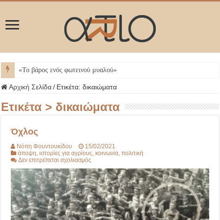
Μ
Αρχική Σελίδα
/
Ετικέτα:
δικαιώματα
Ετικέτα >
δικαιώματα
Όχλος
Νόπη Φουντουκίδου
15/02/2021
άποψη
,
ιστορίες για αγρίους
,
κοινωνία
,
πολιτική
στο
Δεν επιτρέπεται σχολιασμός
Όχλος