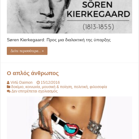
Søren Kierkegaard: Προς μια διαλεκτική της ύπαρξης
Δείτε περισσότερα... »
Ο απλός άνθρωπος
Virtù Daimon
15/12/2016
δοκίμιο
,
κοινωνία
,
μουσική & ποίηση
,
πολιτική
,
φιλοσοφία
στο
Δεν επιτρέπεται σχολιασμός
Ο
απλός
άνθρωπος