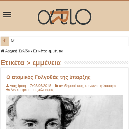
ΜΥΚΟΝΟΣ
Αρχική Σελίδα
/
Ετικέτα:
εμμένεια
Ετικέτα >
εμμένεια
Ο ατομικός Γολγοθάς της ύπαρξης
Διαχείριση
05/06/2018
αναδημοσίευση
,
κοινωνία
,
φιλοσοφία
στο
Δεν επιτρέπεται σχολιασμός
Ο
ατομικός
Γολγοθάς
της
ύπαρξης