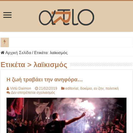
ΜΥΚΟΝ
Αρχική Σελίδα
/
Ετικέτα:
λαϊκισμός
Ετικέτα >
λαϊκισμός
Η ζωή τραβάει την ανηφόρα…
Virtù Daimon
21/02/2019
editorial
,
δοκίμιο
,
ευ ζην
,
πολιτική
στο
Δεν επιτρέπεται σχολιασμός
Η
ζωή
τραβάει
την
ανηφόρα…