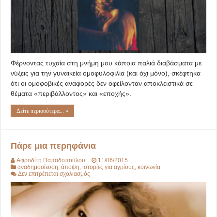
Φέρνοντας τυχαία στη μνήμη μου κάποια παλιά διαβάσματα με
νύξεις για την γυναικεία ομοφυλοφιλία (και όχι μόνο), σκέφτηκα
ότι οι ομοφοβικές αναφορές δεν οφείλονταν αποκλειστικά σε
θέματα «περιβάλλοντος» και «εποχής».
Δείτε περισσότερα... »
Πάρε μια περηφάνια
Αφροδίτη Παπαδοπούλου
11/06/2015
αναδημοσίευση
,
άποψη
,
ιστορίες για αγρίους
,
κοινωνία
στο
Δεν επιτρέπεται σχολιασμός
Πάρε
μια
περηφάνια