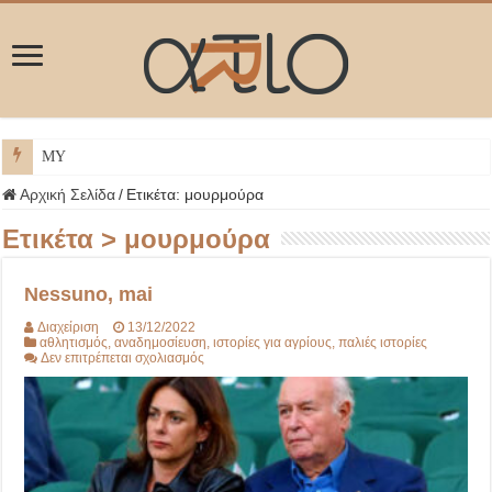
ΜΥΚΟΝΟΣ
Αρχική Σελίδα
/
Ετικέτα:
μουρμούρα
Ετικέτα >
μουρμούρα
Nessuno, mai
Διαχείριση
13/12/2022
αθλητισμός
,
αναδημοσίευση
,
ιστορίες για αγρίους
,
παλιές ιστορίες
στο
Δεν επιτρέπεται σχολιασμός
Nessuno,
mai