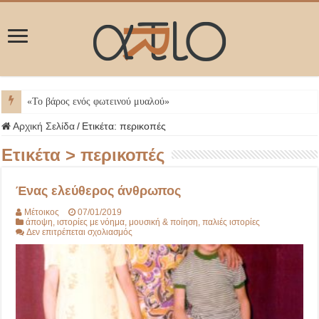
Μ
Αρχική Σελίδα
/
Ετικέτα:
περικοπές
Ετικέτα >
περικοπές
Ένας ελεύθερος άνθρωπος
Μέτοικος
07/01/2019
άποψη
,
ιστορίες με νόημα
,
μουσική & ποίηση
,
παλιές ιστορίες
στο
Δεν επιτρέπεται σχολιασμός
Ένας
ελεύθερος
άνθρωπος