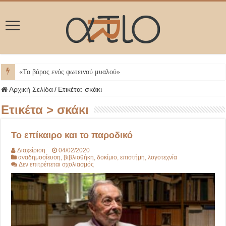
Μ
Αρχική Σελίδα
/
Ετικέτα:
σκάκι
Ετικέτα >
σκάκι
Το επίκαιρο και το παροδικό
Διαχείριση
04/02/2020
αναδημοσίευση
,
βιβλιοθήκη
,
δοκίμιο
,
επιστήμη
,
λογοτεχνία
στο
Δεν επιτρέπεται σχολιασμός
Το
επίκαιρο
και
το
παροδικό