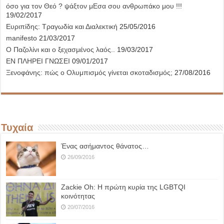
όσο για τον Θεό ? ψάξτον μΕσα σου ανθρωπάκο μου !!!
19/02/2017
Ευριπίδης: Τραγωδία και Διαλεκτική
25/05/2016
manifesto
21/03/2017
Ο Παζολίνι και ο ξεχασμένος λαός..
19/03/2017
ΕΝ ΠΛΗΡΕΙ ΓΝΩΣΕΙ
09/01/2017
Ξενοφάνης: πώς ο Ολυμπισμός γίνεται σκοταδισμός;
27/08/2016
Τυχαία
Ένας ασήμαντος θάνατος…
26/09/2016
Ζackie Oh: Η πρώτη κυρία της LGBTQΙ
κοινότητας
20/07/2016