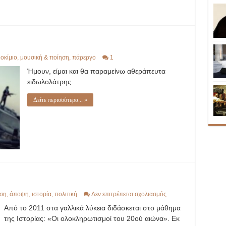
οκίμιο
,
μουσική & ποίηση
,
πάρεργο
1
Ήμουν, είμαι και θα παραμείνω αθεράπευτα
ειδωλολάτρης.
Δείτε περισσότερα... »
στο
ση
,
άποψη
,
ιστορία
,
πολιτική
Δεν επιτρέπεται σχολιασμός
Η
Από το 2011 στα γαλλικά λύκεια διδάσκεται στο μάθημα
Ιστορία
ως
της Ιστορίας: «Οι ολοκληρωτισμοί του 20ού αιώνα». Εκ
εργαλείο