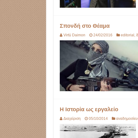
Σπονδή στο Θέαμα
Virtù Daimon
24/02/2016
editorial
,
δ
Η Ιστορία ως εργαλείο
Διαχείριση
05/10/2014
αναδημοσίευ