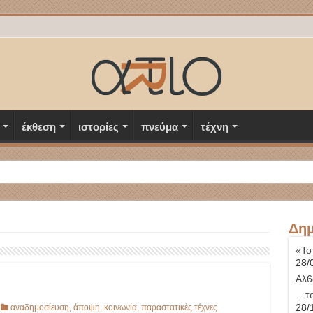
έκθεση
ιστορίες
πνεύμα
τέχνη
Δημ
«Το
28/
Αλ6
…το
28/
αναδημοσίευση
,
άποψη
,
κοινωνία
,
παραστατικές τέχνες