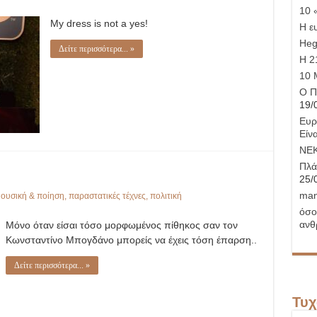
10 
My dress is not a yes!
Η ε
Hege
Δείτε περισσότερα... »
Η 21
10 
Ο Π
19/
Ευρ
Είνα
ΝΕ
Πλά
25/
man
ουσική & ποίηση
,
παραστατικές τέχνες
,
πολιτική
όσο
ανθ
Μόνο όταν είσαι τόσο μορφωμένος πίθηκος σαν τον
Κωνσταντίνο Μπογδάνο μπορείς να έχεις τόση έπαρση..
Δείτε περισσότερα... »
Τυχ