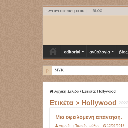
BLOG
8 ΑΥΓΟΎΣΤΟΥ 2026 | 01:06
editorial
ανθολογία
βίος
|>
ΜΥΚΟΝΟΣ
Αρχική Σελίδα
/
Ετικέτα:
Hollywood
Ετικέτα >
Hollywood
Μια οφειλόμενη απάντηση.
Αφροδίτη Παπαδοπούλου
12/01/2018