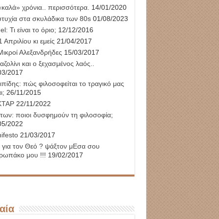
«καλά» χρόνια.. περισσότερα.
14/01/2020
υτυχία στα σκυλάδικα των 80s
01/08/2023
l: Τι είναι το όριο;
12/12/2016
 Απριλίου κι εμείς
21/04/2017
Μικροί Αλεξανδρήδες
15/03/2017
αζολίνι και ο ξεχασμένος λαός..
03/2017
ιπίδης: πώς φιλοσοφείται το τραγικό μας
ι;
26/11/2015
ΚΤΑΡ
22/11/2022
των: ποιοι δυσφημούν τη φιλοσοφία;
05/2022
ifesto
21/03/2017
 για τον Θεό ? ψάξτον μΕσα σου
ρωπάκο μου !!!
19/02/2017
αία