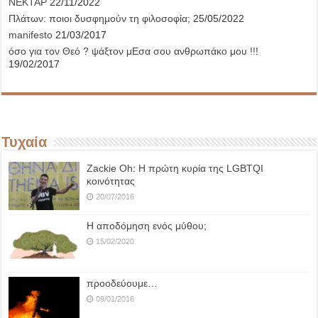
ΝΕΚΤΑΡ
22/11/2022
Πλάτων: ποιοι δυσφημούν τη φιλοσοφία;
25/05/2022
manifesto
21/03/2017
όσο για τον Θεό ? ψάξτον μΕσα σου ανθρωπάκο μου !!!
19/02/2017
Τυχαία
Ζackie Oh: Η πρώτη κυρία της LGBTQΙ
κοινότητας
20/07/2016
Η αποδόμηση ενός μύθου;
15/02/2020
προοδεύουμε…
09/01/2016