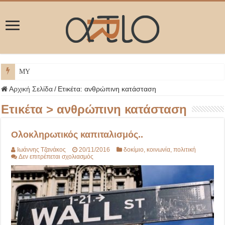
ΜΥΚΟΝΟ
Αρχική Σελίδα
/
Ετικέτα:
ανθρώπινη κατάσταση
Ετικέτα >
ανθρώπινη κατάσταση
Ολοκληρωτικός καπιταλισμός..
Ιωάννης Τζανάκος
20/11/2016
δοκίμιο
,
κοινωνία
,
πολιτική
στο
Δεν επιτρέπεται σχολιασμός
Ολοκληρωτικός
καπιταλισμός..