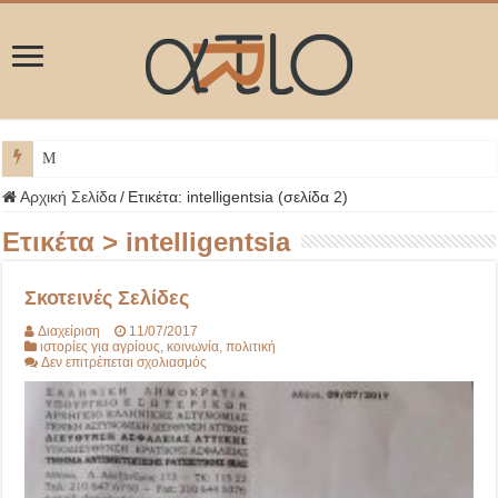
ΜΥΚΟΝΟΣ
Αρχική Σελίδα
/
Ετικέτα:
intelligentsia
(σελίδα 2)
Ετικέτα >
intelligentsia
Σκοτεινές Σελίδες
Διαχείριση
11/07/2017
ιστορίες για αγρίους
,
κοινωνία
,
πολιτική
στο
Δεν επιτρέπεται σχολιασμός
Σκοτεινές
Σελίδες