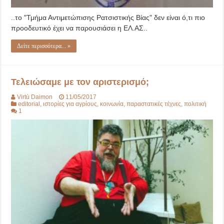
..το "Τμήμα Αντιμετώπισης Ρατσιστικής Βίας" δεν είναι ό,τι πιο
προοδευτικό έχει να παρουσιάσει η ΕΛ.ΑΣ..
Δείτε περισσότερα... »
Τελειώσαμε με τον αριστερισμό;
Virtù Daimon
11/05/2017
editorial
,
ιστορίες για αγρίους
,
κοινωνία
,
παραστατικές τέχνες
,
πολιτική
1