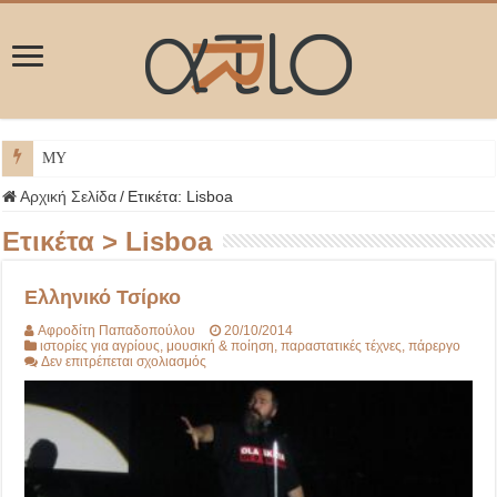
ΜΥΚΟΝΟ
Αρχική Σελίδα
/
Ετικέτα:
Lisboa
Ετικέτα >
Lisboa
Ελληνικό Τσίρκο
Αφροδίτη Παπαδοπούλου
20/10/2014
ιστορίες για αγρίους
,
μουσική & ποίηση
,
παραστατικές τέχνες
,
πάρεργο
στο
Δεν επιτρέπεται σχολιασμός
Ελληνικό
Τσίρκο