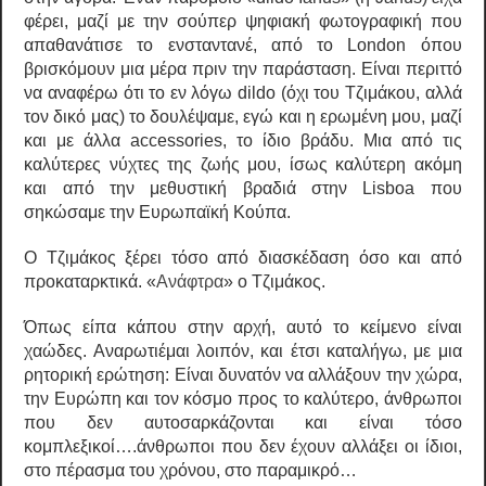
φέρει, μαζί με την σούπερ ψηφιακή φωτογραφική που
απαθανάτισε το ενσταντανέ, από το London όπου
βρισκόμουν μια μέρα πριν την παράσταση. Είναι περιττό
να αναφέρω ότι το εν λόγω dildo (όχι του Τζιμάκου, αλλά
τον δικό μας) το δουλέψαμε, εγώ και η ερωμένη μου, μαζί
και με άλλα accessories, το ίδιο βράδυ. Μια από τις
καλύτερες νύχτες της ζωής μου, ίσως καλύτερη ακόμη
και από την μεθυστική βραδιά στην Lisboa που
σηκώσαμε την Ευρωπαϊκή Κούπα.
Ο Τζιμάκος ξέρει τόσο από διασκέδαση όσο και από
προκαταρκτικά. «
Ανάφτρα
» ο Τζιμάκος.
Όπως είπα κάπου στην αρχή, αυτό το κείμενο είναι
χαώδες. Αναρωτιέμαι λοιπόν, και έτσι καταλήγω, με μια
ρητορική ερώτηση: Είναι δυνατόν να αλλάξουν την χώρα,
την Ευρώπη και τον κόσμο προς το καλύτερο, άνθρωποι
που δεν αυτοσαρκάζονται και είναι τόσο
κομπλεξικοί….άνθρωποι που δεν έχουν αλλάξει οι ίδιοι,
στο πέρασμα του χρόνου, στο παραμικρό…