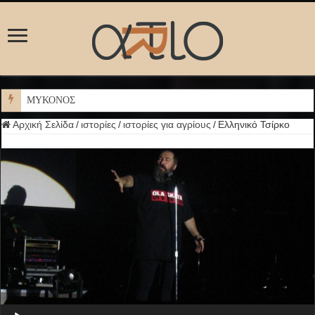
ΜΥΚΟΝΟΣ
Αρχική Σελίδα
/
ιστορίες
/
ιστορίες για αγρίους
/
Ελληνικό Τσίρκο
Πρόγραμμα Αναπαραγωγής Ήχου