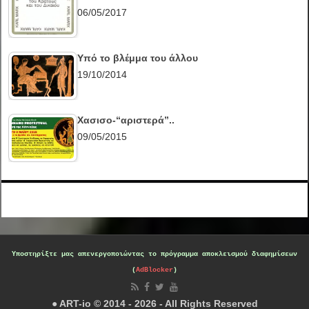
06/05/2017
Υπό το βλέμμα του άλλου
19/10/2014
Χασισο-“αριστερά”..
09/05/2015
Υποστηρίξτε μας
απενεργοποιώντας το πρόγραμμα αποκλεισμού διαφημίσεων
(
AdBlocker
)
● ART-io © 2014 - 2026 - All Rights Reserved