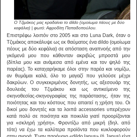
Ο Τζιμάκος μας κραδαίνει το dildo (ομοίωμα πέους με δύο
κεφάλια) | φωτό: Αφροδίτη Παπαδοπούλου.
Επιστρέφω λοιπόν στο 2005 και στο Luna Dark, όταν ο
Τζιμάκος αποκάλυψε ως εκ θαύματος ένα dildo (ομοίωμα
πέους με δύο κεφάλια) σε απόσταση αναπνοής από την
γκόμενά μου που κάθονταν ακριβώς μπροστά μου
(δίπλα μου και ανάμεσα από εμένα και τον ψηλό της
παρέας). Το καταχαρήκαμε όλοι στην παρέα και νομίζω,
αν θυμάμαι καλά, όλο το μαγαζί που γελούσε μέχρι
δακρύων. Ο συγκεκριμένος δονητής, ως αξεσουάρ της
δουλειάς του Τζιμάκου και ως αντικείμενο της
σκηνοθεσίας-σκηνογραφίας της παράστασης, ήταν της
ποιότητας και του κόστους που απαιτεί η χρήση του. Οι
δικοί μου δονητές και τα λοιπά accessories υπερέχουν
κατά πολύ σε ποιότητα και ποικιλία γιατί προορίζονται
για «σκληρή χρήση». Φροντίζω από μικρή (δηλ. από
τότε) να έχω τα καλύτερα προϊόντα που κυκλοφορούν
στην αγορά. Έναν παρόμοιο «dildo Ianus» (ή Janus) είχα