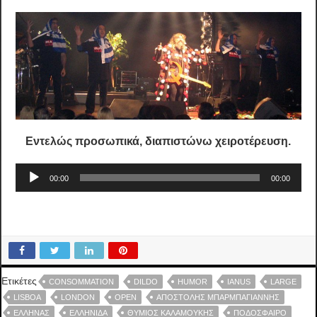
Εντελώς προσωπικά, διαπιστώνω χειροτέρευση.
Πρόγραμμα
00:00
00:00
Αναπαραγωγής
Ήχου
Ετικέτες
CONSOMMATION
DILDO
HUMOR
IANUS
LARGE
LISBOA
LONDON
OPEN
ΑΠΟΣΤΟΛΗΣ ΜΠΑΡΜΠΑΓΙΑΝΝΗΣ
ΈΛΛΗΝΑΣ
ΕΛΛΗΝΙΔA
ΘΥΜΙΟΣ ΚΑΛΑΜΟΥΚΗΣ
ΠΟΔΌΣΦΑΙΡΟ