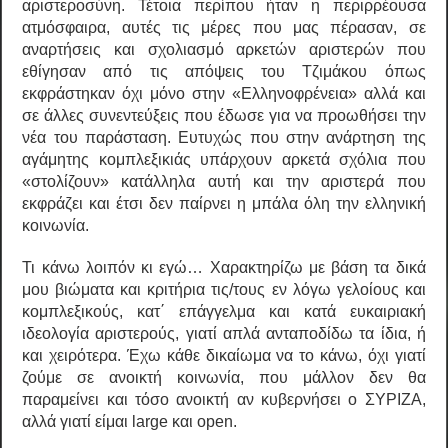
αριστεροσύνη. Τέτοια περίπου ήταν η περιρρέουσα
ατμόσφαιρα, αυτές τις μέρες που μας πέρασαν, σε
αναρτήσεις και σχολιασμό αρκετών αριστερών που
εθίγησαν από τις απόψεις του Τζιμάκου όπως
εκφράστηκαν όχι μόνο στην «Ελληνοφρένεια» αλλά και
σε άλλες συνεντεύξεις που έδωσε για να προωθήσει την
νέα του παράσταση. Ευτυχώς που στην ανάρτηση της
αγάμητης κομπλεξικιάς υπάρχουν αρκετά σχόλια που
«στολίζουν» κατάλληλα αυτή και την αριστερά που
εκφράζει και έτσι δεν παίρνει η μπάλα όλη την ελληνική
κοινωνία.
Τι κάνω λοιπόν κι εγώ… Χαρακτηρίζω με βάση τα δικά
μου βιώματα και κριτήρια τις/τους εν λόγω γελοίους και
κομπλεξικούς, κατ΄ επάγγελμα και κατά ευκαιριακή
ιδεολογία αριστερούς, γιατί απλά ανταποδίδω τα ίδια, ή
και χειρότερα. Έχω κάθε δικαίωμα να το κάνω, όχι γιατί
ζούμε σε ανοικτή κοινωνία, που μάλλον δεν θα
παραμείνει και τόσο ανοικτή αν κυβερνήσει ο ΣΥΡΙΖΑ,
αλλά γιατί είμαι large και open.