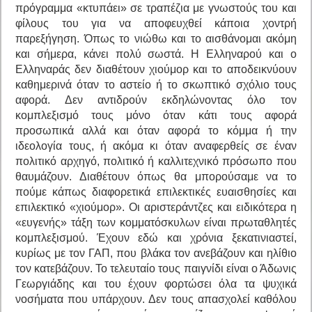
πρόγραμμα «κτυπάει» σε τραπέζια με γνωστούς του και
φίλους του για να αποφευχθεί κάποια χοντρή
παρεξήγηση. Όπως το νιώθω και το αισθάνομαι ακόμη
και σήμερα, κάνει πολύ σωστά. Η Ελληναρού και ο
Ελληναράς δεν διαθέτουν χιούμορ και το αποδεικνύουν
καθημερινά όταν το αστείο ή το σκωπτικό σχόλιο τους
αφορά. Δεν αντιδρούν εκδηλώνοντας όλο τον
κομπλεξισμό τους μόνο όταν κάτι τους αφορά
προσωπικά αλλά και όταν αφορά το κόμμα ή την
ιδεολογία τους, ή ακόμα κι όταν αναφερθείς σε έναν
πολιτικό αρχηγό, πολιτικό ή καλλιτεχνικό πρόσωπο που
θαυμάζουν. Διαθέτουν όπως θα μπορούσαμε να το
πούμε κάπως διαφορετικά επιλεκτικές ευαισθησίες και
επιλεκτικό «χιούμορ». Οι αριστεράντζες και ειδικότερα η
«ευγενής» τάξη των κομματόσκυλων είναι πρωταθλητές
κομπλεξισμού. Έχουν εδώ και χρόνια ξεκατινιαστεί,
κυρίως με τον ΓΑΠ, που βλάκα τον ανεβάζουν και ηλίθιο
τον κατεβάζουν. Το τελευταίο τους παιγνίδι είναι ο Άδωνις
Γεωργιάδης και του έχουν φορτώσει όλα τα ψυχικά
νοσήματα που υπάρχουν. Δεν τους απασχολεί καθόλου