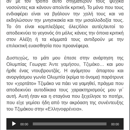
αν με τον τρόπο αυτό στιγματίζουν τους ψυχικά
νοσούντες και κάνουν απολιτίκ κριτική. Το μόνο που τους
ενδιαφέρει είναι να βγάλουν την χολή τους και να
εκδηλώσουν την μνησικακία και την μισαλλοδοξία τους.
Το ότι είναι κομπλεξάρες όλες/όλοι αυτές/αυτοί το
αποδεικνύει το γεγονός ότι μόλις κάνεις την όποια κριτική
στον Αλέξη ή τα κόμματά τους αντιδρούν με την
επιλεκτική ευαισθησία που προανέφερα.
Δυστυχώς, το μάτι μου έπεσε στην ανάρτηση της
Ολυμπίας Γεωργα:
Άντε γαμήσου, Τζιμάκο…
και μου
ήρθε ένας ντουβρουτζάς. Η αγάμητου άπαρτου και
ανοργάσμου γωνία Ολυμπία (κρίμα το όνομα) παρότρυνε
τον «χορτάτο» Τζιμάκο να πάει να γαμηθεί, πράγμα που
αποδεικνύει αυτοδίκαια τους χαρακτηρισμούς μου γι΄
αυτή. Αυτή ήταν και η σταγόνα που ξεχείλησε το ποτήρι,
που είχε γεμίσει ήδη από την ακρόαση της συνέντευξης
του Τζιμάκου στην «
Ελληνοφρένεια
».
Πρόγραμμα
00:00
00:00
Αναπαραγωγής