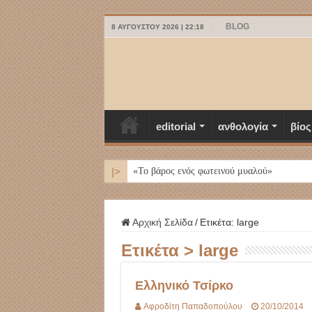
BLOG
8 ΑΥΓΟΎΣΤΟΥ 2026 | 22:18
editorial
ανθολογία
βίος
|>
ΜΥΚΟΝΟ
Αρχική Σελίδα
/
Ετικέτα:
large
Ετικέτα >
large
Ελληνικό Τσίρκο
Αφροδίτη Παπαδοπούλου
20/10/2014