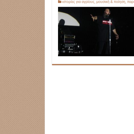
ιστορίες για αγρίους
,
μουσική & ποίηση
,
παρα