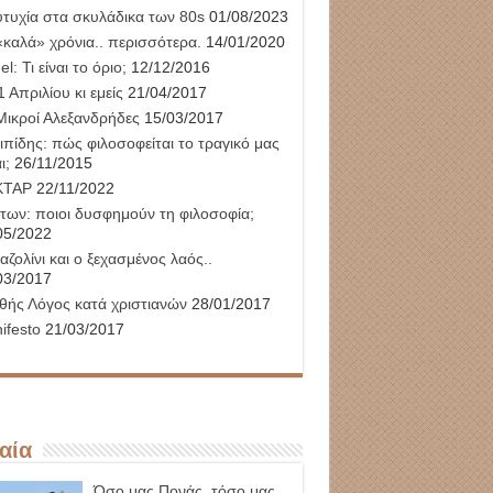
υτυχία στα σκυλάδικα των 80s
01/08/2023
«καλά» χρόνια.. περισσότερα.
14/01/2020
l: Τι είναι το όριο;
12/12/2016
 Απριλίου κι εμείς
21/04/2017
Μικροί Αλεξανδρήδες
15/03/2017
ιπίδης: πώς φιλοσοφείται το τραγικό μας
ι;
26/11/2015
ΚΤΑΡ
22/11/2022
των: ποιοι δυσφημούν τη φιλοσοφία;
05/2022
αζολίνι και ο ξεχασμένος λαός..
03/2017
θής Λόγος κατά χριστιανών
28/01/2017
ifesto
21/03/2017
αία
Όσο μας Πονάς, τόσο μας