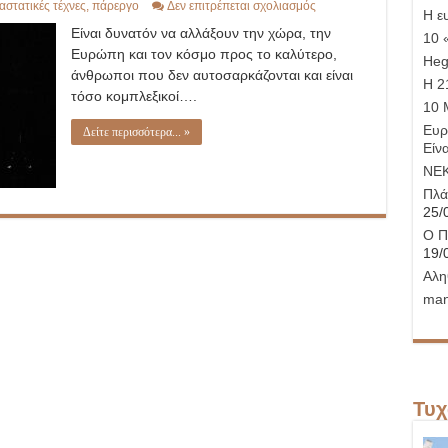
στο
στατικές τέχνες
,
πάρεργο
Δεν επιτρέπεται σχολιασμός
Η ε
Ελληνικό
Είναι δυνατόν να αλλάξουν την χώρα, την
Τσίρκο
10 
Ευρώπη και τον κόσμο προς το καλύτερο,
Hege
άνθρωποι που δεν αυτοσαρκάζονται και είναι
Η 21
τόσο κομπλεξικοί….
10 
Ευρ
Δείτε περισσότερα... »
Είνα
ΝΕ
Πλά
25/
Ο Π
19/
Αλη
man
Τυχ