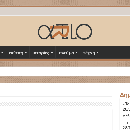
έκθεση
ιστορίες
πνεύμα
τέχνη
Δημ
«Το
28/
Αλ6
…το
28/