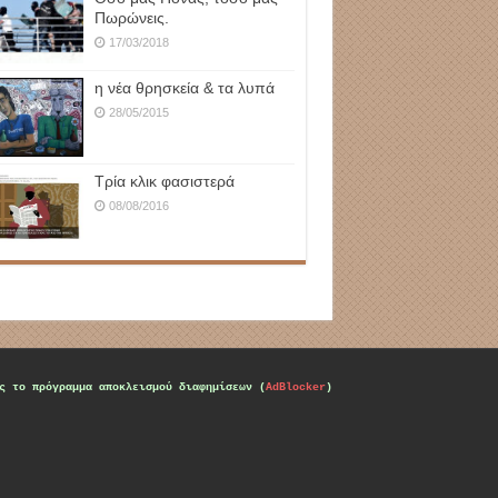
Πωρώνεις.
17/03/2018
η νέα θρησκεία & τα λυπά
28/05/2015
Τρία κλικ φασιστερά
08/08/2016
ς το πρόγραμμα αποκλεισμού διαφημίσεων (
AdBlocker
)