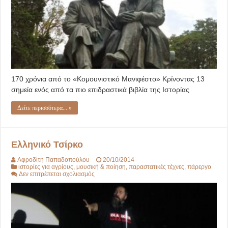
Μανιφέστο»
170 χρόνια από το «Κομουνιστικό Μανιφέστο» Κρίνοντας 13
σημεία ενός από τα πιο επιδραστικά βιβλία της Ιστορίας
Δείτε περισσότερα... »
Ελληνικό Τσίρκο
Αφροδίτη Παπαδοπούλου
20/10/2014
ιστορίες για αγρίους
,
μουσική & ποίηση
,
παραστατικές τέχνες
,
πάρεργο
στο
Δεν επιτρέπεται σχολιασμός
Ελληνικό
Τσίρκο