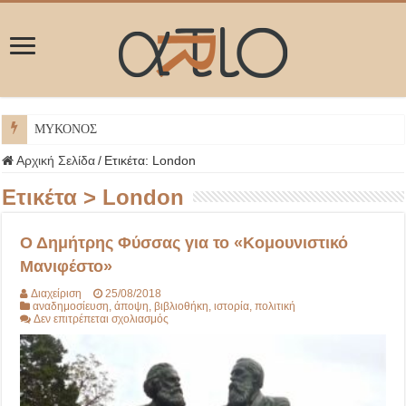
ΜΥΚΟΝΟΣ
Αρχική Σελίδα
/
Ετικέτα:
London
Ετικέτα >
London
Ο Δημήτρης Φύσσας για το «Κομουνιστικό
Μανιφέστο»
Διαχείριση
25/08/2018
αναδημοσίευση
,
άποψη
,
βιβλιοθήκη
,
ιστορία
,
πολιτική
στο
Δεν επιτρέπεται σχολιασμός
Ο
Δημήτρης
Φύσσας
για
το
«Κομουνιστικό