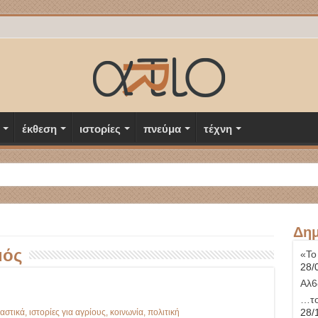
έκθεση
ιστορίες
πνεύμα
τέχνη
Δημ
μός
«Το
28/
Αλ6
…το
28/
καστικά
,
ιστορίες για αγρίους
,
κοινωνία
,
πολιτική