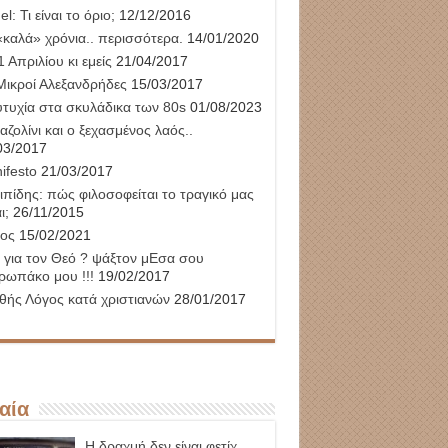
l: Τι είναι το όριο;
12/12/2016
«καλά» χρόνια.. περισσότερα.
14/01/2020
 Απριλίου κι εμείς
21/04/2017
Μικροί Αλεξανδρήδες
15/03/2017
υτυχία στα σκυλάδικα των 80s
01/08/2023
αζολίνι και ο ξεχασμένος λαός..
03/2017
ifesto
21/03/2017
ιπίδης: πώς φιλοσοφείται το τραγικό μας
ι;
26/11/2015
ος
15/02/2021
 για τον Θεό ? ψάξτον μΕσα σου
ρωπάκο μου !!!
19/02/2017
θής Λόγος κατά χριστιανών
28/01/2017
αία
Η δραχμή δεν είναι φετίχ