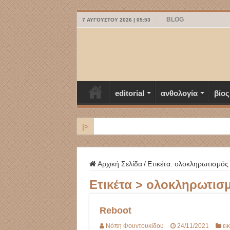
BLOG
7 ΑΥΓΟΎΣΤΟΥ 2026 | 05:53
editorial
ανθολογία
βίος
|>
ΜΥΚΟΝΟΣ
Αρχική Σελίδα
/
Ετικέτα:
ολοκληρωτισμός
Ετικέτα >
ολοκληρωτισ
Reboot
Νόπη Φουντουκίδου
24/11/2021
ει