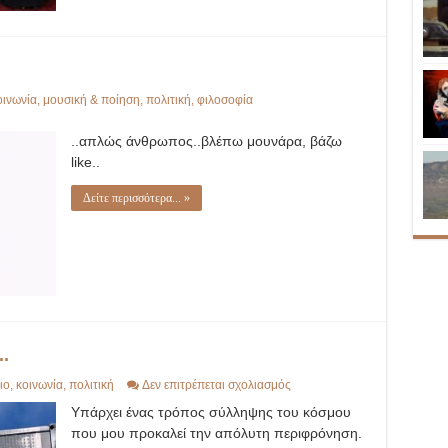
οινωνία
,
μουσική & ποίηση
,
πολιτική
,
φιλοσοφία
..απλώς άνθρωπος..βλέπω μουνάρα, βάζω
like..
Δείτε περισσότερα... »
.
στο
ιο
,
κοινωνία
,
πολιτική
Δεν επιτρέπεται σχολιασμός
Ολοκληρωτικός
Υπάρχει ένας τρόπος σύλληψης του κόσμου
καπιταλισμός..
που μου προκαλεί την απόλυτη περιφρόνηση.