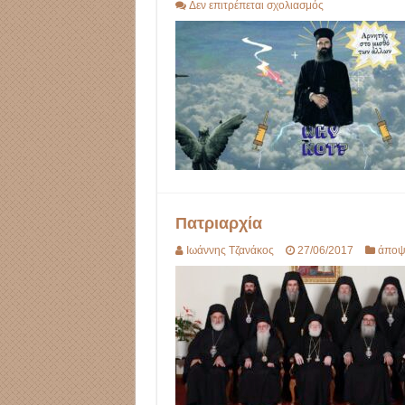
στο
Δεν επιτρέπεται σχολιασμός
Reboot
Πατριαρχία
Ιωάννης Τζανάκος
27/06/2017
άποψ