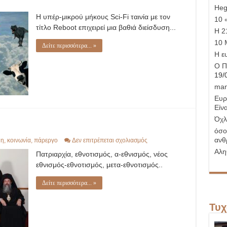
Hege
Η υπέρ-μικρού μήκους Sci-Fi ταινία με τον
10 
τίτλο Reboot επιχειρεί μια βαθιά διείσδυση...
Η 21
10 
Δείτε περισσότερα... »
Η ε
Ο Π
19/
man
Ευρ
Είνα
Όχλ
όσο
ανθ
στο
η
,
κοινωνία
,
πάρεργο
Δεν επιτρέπεται σχολιασμός
Πατριαρχία
Αλη
Πατριαρχία, εθνοτισμός, α-εθνισμός, νέος
εθνισμός-εθνοτισμός, μετα-εθνοτισμός..
Δείτε περισσότερα... »
Τυχ