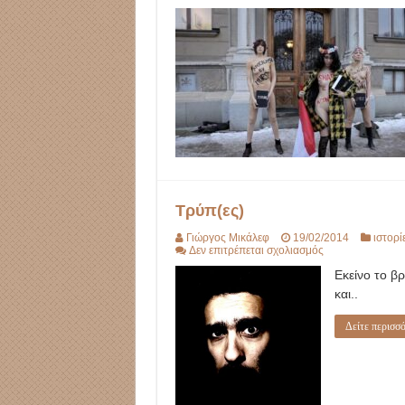
Τρύπ(ες)
Γιώργος Μικάλεφ
19/02/2014
ιστορί
στο
Δεν επιτρέπεται σχολιασμός
Τρύπ(ες)
Εκείνο το β
και..
Δείτε περισσό