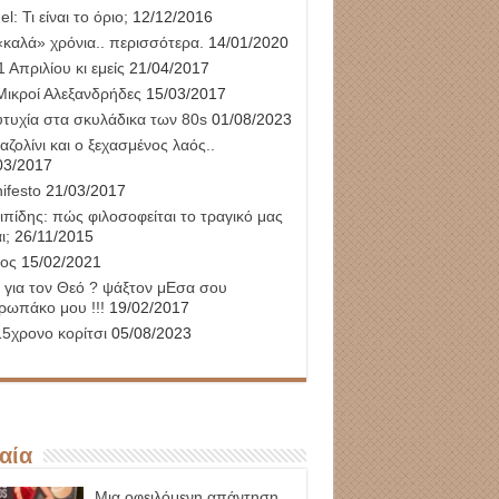
l: Τι είναι το όριο;
12/12/2016
«καλά» χρόνια.. περισσότερα.
14/01/2020
 Απριλίου κι εμείς
21/04/2017
Μικροί Αλεξανδρήδες
15/03/2017
υτυχία στα σκυλάδικα των 80s
01/08/2023
αζολίνι και ο ξεχασμένος λαός..
03/2017
ifesto
21/03/2017
ιπίδης: πώς φιλοσοφείται το τραγικό μας
ι;
26/11/2015
ος
15/02/2021
 για τον Θεό ? ψάξτον μΕσα σου
ρωπάκο μου !!!
19/02/2017
15χρονο κορίτσι
05/08/2023
αία
Μια οφειλόμενη απάντηση.