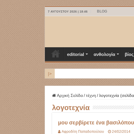
BLOG
7 ΑΥΓΟΎΣΤΟΥ 2026 | 18:46
editorial
ανθολογία
βίος
|>
ΜΥΚΟΝΟΣ
Αρχική Σελίδα
/
τέχνη
/
λογοτεχνία (σελίδα
λογοτεχνία
μου σερβίρετε ένα βασιλόπο
Αφροδίτη Παπαδοπούλου
24/02/2014