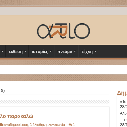
έκθεση
ιστορίες
πνεύμα
τέχνη
 9)
Δημ
«Το
28/
Αλ6
υλο παρακαλώ
…το
28/
αναδημοσίευση
,
βιβλιοθήκη
,
λογοτεχνία
1