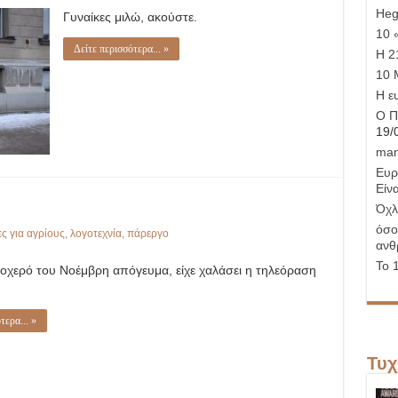
Hege
Γυναίκες μιλώ, ακούστε.
10 
Δείτε περισσότερα... »
Η 21
10 
Η ε
Ο Π
19/
man
Ευρ
Είνα
Όχλ
όσο
ες για αγρίους
,
λογοτεχνία
,
πάρεργο
ανθ
Το 
ροχερό του Νοέμβρη απόγευμα, είχε χαλάσει η τηλεόραση
τερα... »
Τυχ