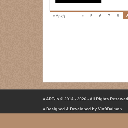
9
« Αρχή
...
«
5
6
7
8
● ART-io © 2014 - 2026 - All Rights Reserve
● Designed & Developed by
VirtùDaimon
● Hosting in
Hetzner